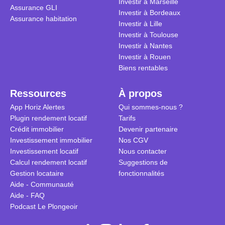
Investir à Marseille
Assurance GLI
vue. Cette 
Investir à Bordeaux
Assurance habitation
approche si
Investir à Lille
tous.
Investir à Toulouse
Investir à Nantes
Investir à Rouen
Biens rentables
Ressources
À propos
App Horiz Alertes
Qui sommes-nous ?
Plugin rendement locatif
Tarifs
Crédit immobilier
Devenir partenaire
Investissement immobilier
Nos CGV
Investissement locatif
Nous contacter
Calcul rendement locatif
Suggestions de
Gestion locataire
fonctionnalités
Aide - Communauté
Aide - FAQ
Podcast Le Plongeoir