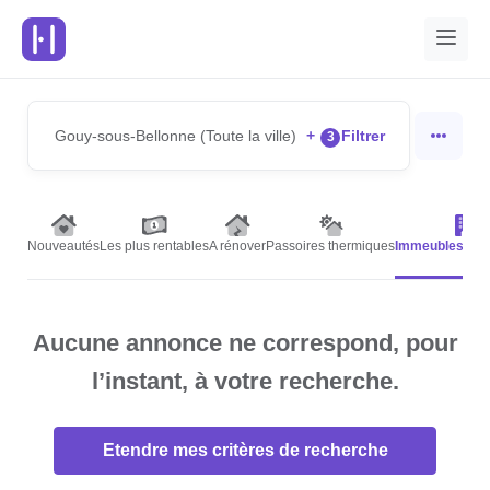
Gouy-sous-Bellonne (Toute la ville)
+
Filtrer
3
Nouveautés
Les plus rentables
A rénover
Passoires thermiques
Immeubles de 
Aucune annonce ne correspond, pour
l’instant, à votre recherche.
Etendre mes critères de recherche