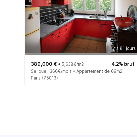
Il y a 81 jours
389,000 €
•
4.2% brut
5,638€/m2
Se loue 1366€/mois • Appartement de 69m2
Paris (75013)