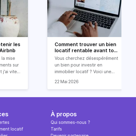
tenir les
Comment trouver un bien
 Airbnb
locatif rentable avant tout
le monde ?
 la mise
Vous cherchez désespérément
ements sur
un bien pour investir en
 j'ai vite
immobilier locatif ? Voici une
ur obtenir
ous
astuce (méconnue) pour
22 Mai 2026
ide dans
 conseils
trouver un bien
 services
luations 5
locatif rentable et avant tout le
vos
monde. Et cerise sur le gâteau :
 et des
sont issues
sans dépenser trop d’énergie
 font
et d’argent !
ces
À propos
que j'ai pu
ertes
Qui sommes-nous ?
t avec
ment locatif
Tarifs
lier
Devenir partenaire