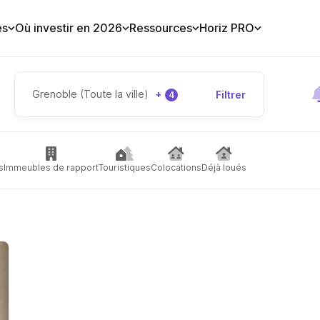
es
Où investir en 2026
Ressources
Horiz PRO
Grenoble (Toute la ville)
+
Filtrer
4
s
Immeubles de rapport
Touristiques
Colocations
Déjà loués