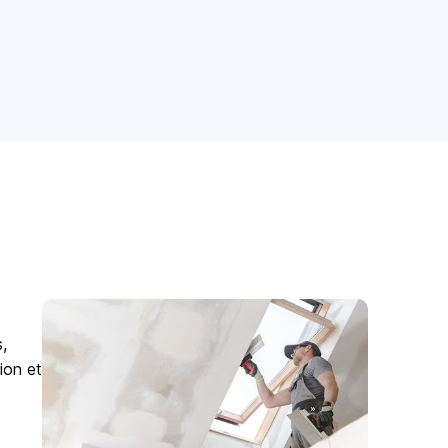
,
ion et