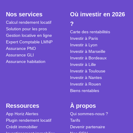
plein temps. Louer en airbnb,
plus de 120
est-ce rentable ? Quels sont les
encore ne p
Nos services
Où investir en 2026
frais à prévoir ? Les différentes
d’autres ré
Calcul rendement locatif
?
conditions à remplir ?
Investisseu
Solution pour les pros
maximiser 
Carte des rentabilités
Gestion locative en ligne
Airbnb tout
Investir à Paris
Expert Comptable LMNP
règles du je
Investir à Lyon
Assurance PNO
Investir à Marseille
Assurance GLI
Investir à Bordeaux
Assurance habitation
Investir à Lille
Investir à Toulouse
Investir à Nantes
Investir à Rouen
Biens rentables
Ressources
À propos
App Horiz Alertes
Qui sommes-nous ?
Plugin rendement locatif
Tarifs
Crédit immobilier
Devenir partenaire