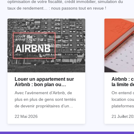
optimisation de votre fiscalité, crédit immobilier, simulation du
taux de rendement… : nous passons tout en revue !
Louer un appartement sur
Airbnb :
Airbnb : bon plan ou
la limite 
mauvaise idée
Avec l'avènement d’Airbnb, de
On entend d
plus en plus de gens sont tentés
location co
de devenir propriétaires d’un
plateformes
appartement pour le louer par la
devenue mi
22 Mai 2026
21 Juillet 2
suite. On compte environ 25 000
impossible.
Je vais don
à 30 000 logements à Paris qui
nous aimons
article les 
sont des meublés touristiques à
idées reçues
entendu) po