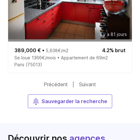
Il y a 81 jours
389,000 €
•
4.2% brut
5,638€/m2
Se loue 1366€/mois • Appartement de 69m2
Paris (75013)
Précédent
|
Suivant
Sauvegarder la recherche
Découvrir nos
agences