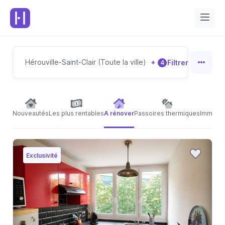
Hérouville-Saint-Clair (Toute la ville)
+
Filtrer
4
Nouveautés
Les plus rentables
A rénover
Passoires thermiques
Immeubl
Exclusivité