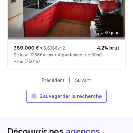
Il y a 80 jours
389,000 €
•
4.2% brut
5,638€/m2
Se loue 1366€/mois • Appartement de 69m2
Paris (75013)
Précédent
|
Suivant
Sauvegarder la recherche
Découvrir nos
agences