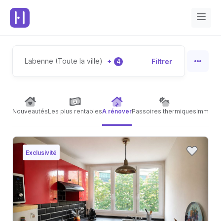
Labenne (Toute la ville)
+
Filtrer
4
Nouveautés
Les plus rentables
A rénover
Passoires thermiques
Immeubl
Exclusivité