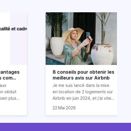
avantages
8 conseils pour obtenir les
es comme
meilleurs avis sur Airbnb
eurs
aux
Je me suis lancé dans la mise
on séduit
en location de 2 logements sur
bien plus
Airbnb en juin 2024, et j'ai vite
 personnes
omprendre
compris que la clé pour obtenir
Dans cet article, je vous
22 Mai 2026
nnelle,
le cadre
d'excellents avis réside dans
partage mes meilleurs conseils
les,
applicable
un savant cocktail de services
pour garantir des évaluations 5
tisseur,
s limites
exceptionnels, une
étoiles de la part de vos
gies
se de
communication fluide et des
invités. Ces astuces sont issues