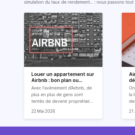
simulation du taux de rendement… : nous passons tout 
Louer un appartement sur
Ai
Airbnb : bon plan ou
dé
mauvaise idée
jo
Avec l'avènement d’Airbnb, de
On
plus en plus de gens sont
la 
tentés de devenir propriétaires
de
d’un appartement pour le louer
Ai
22 Mai 2026
21 
par la suite. On compte environ
qu
Je
25 000 à 30 000 logements à
Ho
art
Paris qui sont des meublés
co
bi
touristiques à plein temps.
l’i
Air