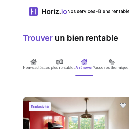
Nos services
Biens rentabl
Trouver
un bien rentable
Nouveautés
Les plus rentables
A rénover
Passoires thermique
Exclusivité