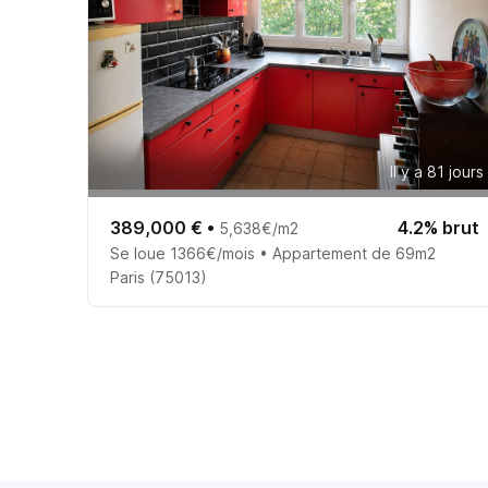
Il y a 81 jours
389,000 €
•
4.2% brut
5,638€/m2
Se loue 1366€/mois • Appartement de 69m2
Paris (75013)