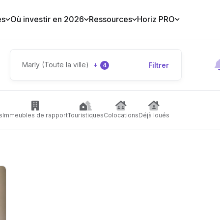
es
Où investir en 2026
Ressources
Horiz PRO
Marly (Toute la ville)
+
Filtrer
4
s
Immeubles de rapport
Touristiques
Colocations
Déjà loués