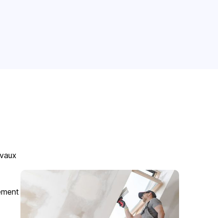
avaux
gement