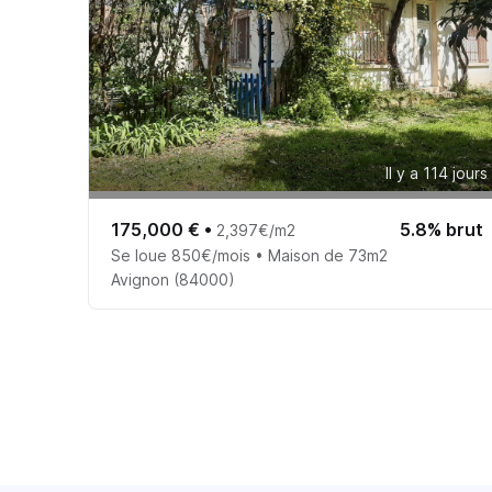
Il y a 114 jours
175,000 €
•
5.8% brut
2,397€/m2
Se loue 850€/mois • Maison de 73m2
Avignon (84000)