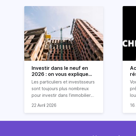
Investir dans le neuf en
Ac
2026 : on vous explique
ré
tout !
rè
Les particuliers et investisseurs
Vo
ré
sont toujours plus nombreux
pr
pour investir dans l’immobilier
lo
neuf. En effet, il existe de
pri
So
22 Avril 2026
16 
nombreux avantages à choisir
ex
af
ce type de bien. Nous vous
un
com
expliquons tout dans cet
règ
l'a
article.
pe
fau
se
pri