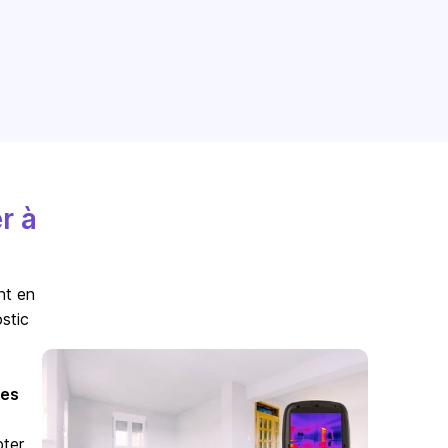
r à
nt en
stic
es
pter