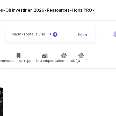
es
Où investir en 2026
Ressources
Horiz PRO
Marly (Toute la ville)
+
Filtrer
4
s
Immeubles de rapport
Touristiques
Colocations
Déjà loués