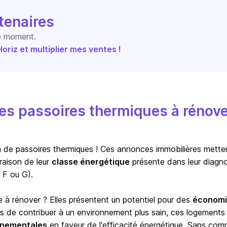
tenaires
le moment.
riz et multiplier mes ventes !
s passoires thermiques à rénove
ion de passoires thermiques ! Ces annonces immobilières mette
raison de leur
classe énergétique
présente dans leur diagno
 F ou G).
e à rénover ? Elles présentent un potentiel pour des
économi
us de contribuer à un environnement plus sain, ces logements
ernementales
en faveur de l'efficacité énergétique. Sans com