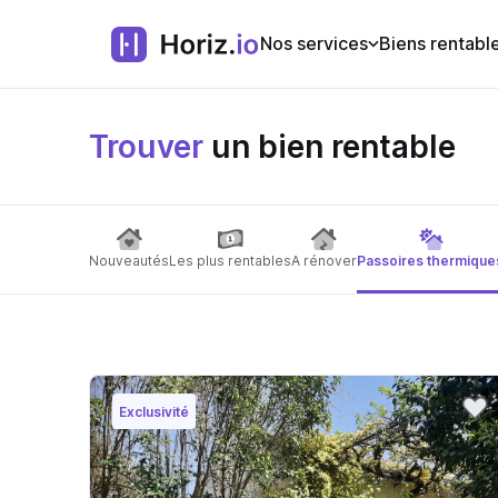
Nos services
Biens rentabl
Trouver
un bien rentable
Nouveautés
Les plus rentables
A rénover
Passoires thermique
Exclusivité