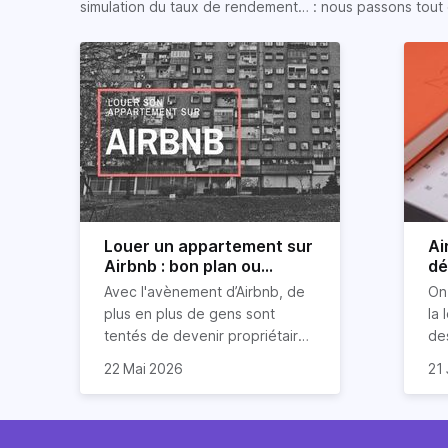
simulation du taux de rendement… : nous passons tout 
Louer un appartement sur
Ai
Airbnb : bon plan ou
dé
mauvaise idée
jo
Avec l'avènement d’Airbnb, de
On
plus en plus de gens sont
la 
tentés de devenir propriétaires
de
d’un appartement pour le louer
Ai
22 Mai 2026
21 
par la suite. On compte environ
qu
Je
25 000 à 30 000 logements à
Ho
art
Paris qui sont des meublés
co
bi
touristiques à plein temps.
l’i
Air