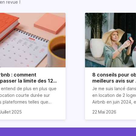
en revue !
rbnb : comment
8 conseils pour ob
passer la limite des 120
meilleurs avis sur
urs ?
 entend de plus en plus que
Je me suis lancé dans
location courte durée sur
en location de 2 log
s plateformes telles que
Airbnb en juin 2024, et
rbnb est devenue mission
compris que la clé po
Dans cet article, je v
Juillet 2025
22 Mai 2026
asi impossible. Mais chez
 vais donc explorer dans cet
d'excellents avis rés
partage mes meilleurs
riz, nous aimons tordre le
icle les stratégies (légales
un savant cocktail de
pour garantir des éva
u aux idées reçues sur
en entendu) pour louer sur
exceptionnels, une
étoiles de la part de 
mmobilier.
bnb plus de 120 jours par an
communication fluide
invités. Ces astuces 