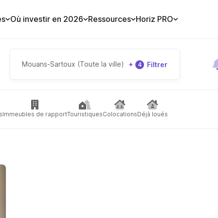
es
Où investir en 2026
Ressources
Horiz PRO
Mouans-Sartoux (Toute la ville)
+
Filtrer
4
s
Immeubles de rapport
Touristiques
Colocations
Déjà loués