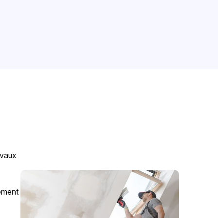
avaux
gement