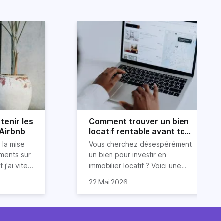
tenir les
Comment trouver un bien
 Airbnb
locatif rentable avant tout
le monde ?
 la mise
Vous cherchez désespérément
ements sur
un bien pour investir en
 j'ai vite
immobilier locatif ? Voici une
ur obtenir
ous
astuce (méconnue) pour
22 Mai 2026
ide dans
 conseils
trouver un bien
 services
luations 5
locatif rentable et avant tout le
vos
monde. Et cerise sur le gâteau :
 et des
sont issues
sans dépenser trop d’énergie