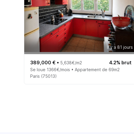
Il y a 81 jours
389,000 €
•
4.2% brut
5,638€/m2
Se loue 1366€/mois • Appartement de 69m2
Paris (75013)