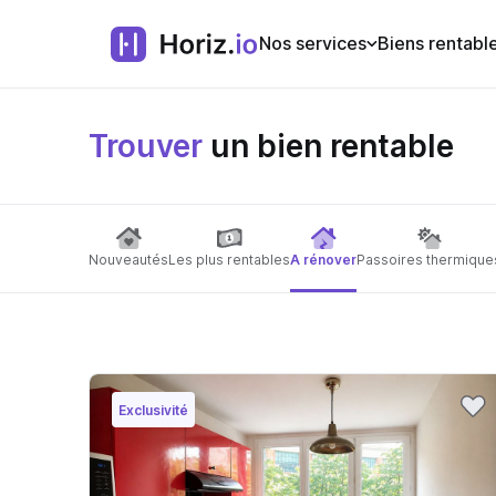
Nos services
Biens rentabl
Trouver
un bien rentable
Nouveautés
Les plus rentables
A rénover
Passoires thermique
Exclusivité