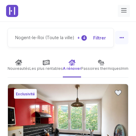
Nogent-le-Roi (Toute la ville)
+
Filtrer
4
Nouveautés
Les plus rentables
A rénover
Passoires thermiques
Immeubl
Exclusivité