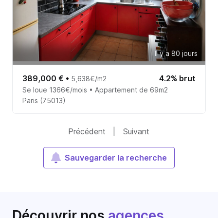
Il y a 80 jours
389,000 €
•
4.2% brut
5,638€/m2
Se loue 1366€/mois • Appartement de 69m2
Paris (75013)
Précédent
|
Suivant
Sauvegarder la recherche
Découvrir nos
agences