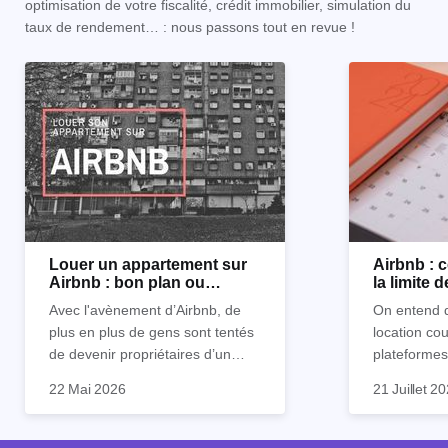
optimisation de votre fiscalité, crédit immobilier, simulation du
taux de rendement… : nous passons tout en revue !
Louer un appartement sur
Airbnb :
Airbnb : bon plan ou
la limite 
mauvaise idée
Avec l'avènement d’Airbnb, de
On entend d
plus en plus de gens sont tentés
location co
de devenir propriétaires d’un
plateformes
appartement pour le louer par la
devenue mi
22 Mai 2026
21 Juillet 2
suite. On compte environ 25 000
impossible.
Je vais don
à 30 000 logements à Paris qui
nous aimons
article les 
sont des meublés touristiques à
idées reçues
entendu) po