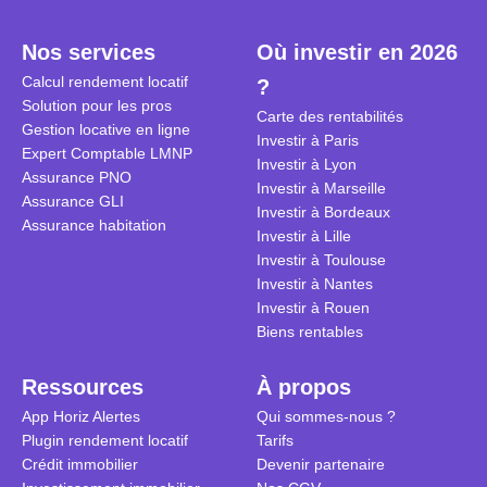
plein temps. Louer en airbnb,
plus de 120
est-ce rentable ? Quels sont les
encore ne p
Nos services
Où investir en 2026
frais à prévoir ? Les différentes
d’autres ré
Calcul rendement locatif
?
conditions à remplir ?
Investisseu
Solution pour les pros
maximiser 
Carte des rentabilités
Gestion locative en ligne
Airbnb tout
Investir à Paris
Expert Comptable LMNP
règles du je
Investir à Lyon
Assurance PNO
Investir à Marseille
Assurance GLI
Investir à Bordeaux
Assurance habitation
Investir à Lille
Investir à Toulouse
Investir à Nantes
Investir à Rouen
Biens rentables
Ressources
À propos
App Horiz Alertes
Qui sommes-nous ?
Plugin rendement locatif
Tarifs
Crédit immobilier
Devenir partenaire