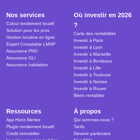
plein temps. Louer en airbnb,
plus de 120
est-ce rentable ? Quels sont les
encore ne p
Nos services
Où investir en 2026
frais à prévoir ? Les différentes
d’autres ré
Calcul rendement locatif
?
conditions à remplir ?
Investisseu
Solution pour les pros
maximiser 
Carte des rentabilités
Gestion locative en ligne
Airbnb tout
Investir à Paris
Expert Comptable LMNP
règles du je
Investir à Lyon
Assurance PNO
Investir à Marseille
Assurance GLI
Investir à Bordeaux
Assurance habitation
Investir à Lille
Investir à Toulouse
Investir à Nantes
Investir à Rouen
Biens rentables
Ressources
À propos
App Horiz Alertes
Qui sommes-nous ?
Plugin rendement locatif
Tarifs
Crédit immobilier
Devenir partenaire