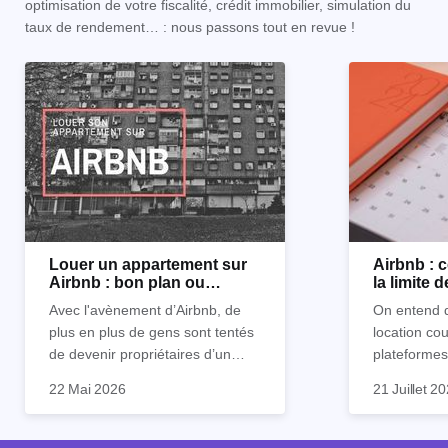
optimisation de votre fiscalité, crédit immobilier, simulation du
taux de rendement… : nous passons tout en revue !
Louer un appartement sur
Airbnb :
Airbnb : bon plan ou
la limite 
mauvaise idée
Avec l'avènement d’Airbnb, de
On entend d
plus en plus de gens sont tentés
location co
de devenir propriétaires d’un
plateformes
appartement pour le louer par la
devenue mi
22 Mai 2026
21 Juillet 2
suite. On compte environ 25 000
impossible.
Je vais don
à 30 000 logements à Paris qui
nous aimons
article les 
sont des meublés touristiques à
idées reçues
entendu) po