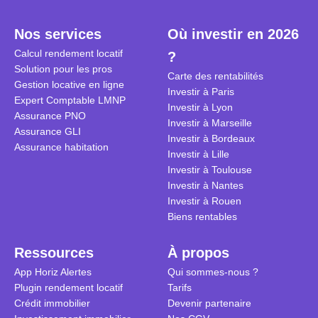
plein temps. Louer en airbnb,
plus de 120
est-ce rentable ? Quels sont les
encore ne p
Nos services
Où investir en 2026
frais à prévoir ? Les différentes
d’autres ré
Calcul rendement locatif
?
conditions à remplir ?
Investisseu
Solution pour les pros
maximiser 
Carte des rentabilités
Gestion locative en ligne
Airbnb tout
Investir à Paris
Expert Comptable LMNP
règles du je
Investir à Lyon
Assurance PNO
Investir à Marseille
Assurance GLI
Investir à Bordeaux
Assurance habitation
Investir à Lille
Investir à Toulouse
Investir à Nantes
Investir à Rouen
Biens rentables
Ressources
À propos
App Horiz Alertes
Qui sommes-nous ?
Plugin rendement locatif
Tarifs
Crédit immobilier
Devenir partenaire