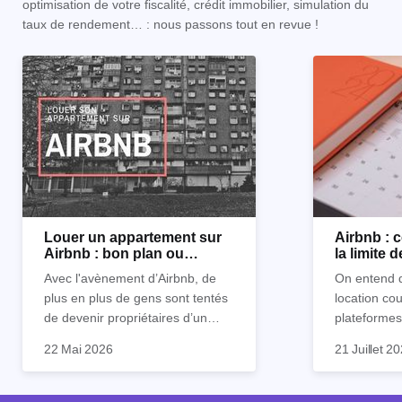
optimisation de votre fiscalité, crédit immobilier, simulation du
taux de rendement… : nous passons tout en revue !
Louer un appartement sur
Airbnb :
Airbnb : bon plan ou
la limite 
mauvaise idée
Avec l'avènement d’Airbnb, de
On entend d
plus en plus de gens sont tentés
location co
de devenir propriétaires d’un
plateformes
appartement pour le louer par la
devenue mi
22 Mai 2026
21 Juillet 2
suite. On compte environ 25 000
impossible.
Je vais don
à 30 000 logements à Paris qui
nous aimons
article les 
sont des meublés touristiques à
idées reçues
entendu) po