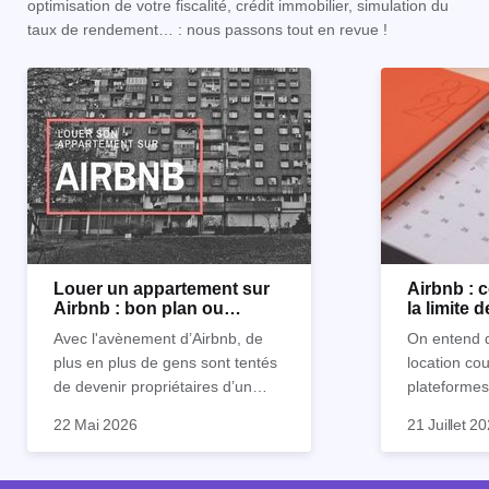
optimisation de votre fiscalité, crédit immobilier, simulation du
taux de rendement… : nous passons tout en revue !
Louer un appartement sur
Airbnb :
Airbnb : bon plan ou
la limite 
mauvaise idée
Avec l'avènement d’Airbnb, de
On entend d
plus en plus de gens sont tentés
location co
de devenir propriétaires d’un
plateformes
appartement pour le louer par la
devenue mi
22 Mai 2026
21 Juillet 2
suite. On compte environ 25 000
impossible.
Je vais don
à 30 000 logements à Paris qui
nous aimons
article les 
sont des meublés touristiques à
idées reçues
entendu) po