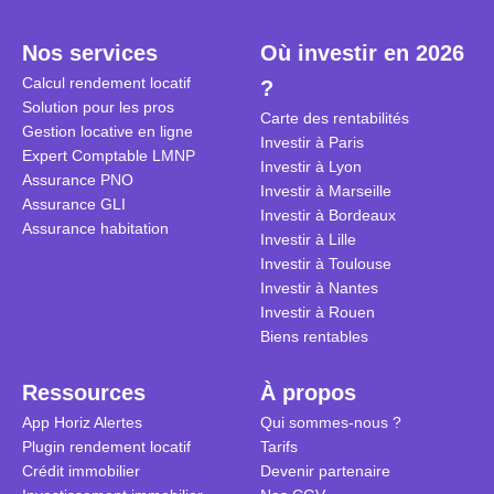
plein temps. Louer en airbnb,
plus de 120
est-ce rentable ? Quels sont les
encore ne p
Nos services
Où investir en 2026
frais à prévoir ? Les différentes
d’autres ré
Calcul rendement locatif
?
conditions à remplir ?
Investisseu
Solution pour les pros
maximiser 
Carte des rentabilités
Gestion locative en ligne
Airbnb tout
Investir à Paris
Expert Comptable LMNP
règles du je
Investir à Lyon
Assurance PNO
Investir à Marseille
Assurance GLI
Investir à Bordeaux
Assurance habitation
Investir à Lille
Investir à Toulouse
Investir à Nantes
Investir à Rouen
Biens rentables
Ressources
À propos
App Horiz Alertes
Qui sommes-nous ?
Plugin rendement locatif
Tarifs
Crédit immobilier
Devenir partenaire