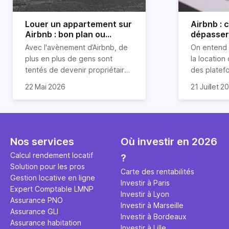
Louer un appartement sur
Airbnb :
Airbnb : bon plan ou
dépasser 
mauvaise idée
jours ?
Avec l'avènement d’Airbnb, de
On entend 
plus en plus de gens sont
la location
tentés de devenir propriétaires
des platef
d’un appartement pour le louer
Airbnb est
22 Mai 2026
21 Juillet 2
par la suite. On compte environ
quasi impos
Je vais do
25 000 à 30 000 logements à
Horiz, nous
article les 
Paris qui sont des meublés
cou aux id
bien enten
touristiques à plein temps.
l’immobilier.
Airbnb plus
Louer en airbnb, est-ce
ou encore 
Nos services
Où investir en 2026
rentable ? Quels sont les frais à
par d’autre
Calcul rendement locatif
?
prévoir ? Les différentes
Investisse
Solution pour les pros
conditions à remplir ?
maximiser 
Carte des rentabilités
Gestion locative en ligne
Airbnb tout
Investir à Paris
Expert Comptable LMNP
règles du j
Investir à Lyon
Assurance PNO
Investir à Marseille
Assurance GLI
Investir à Bordeaux
Assurance habitation
Investir à Lille