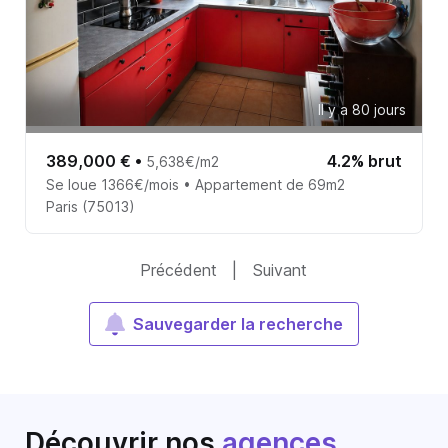
Il y a 80 jours
389,000 €
•
4.2% brut
5,638€/m2
Se loue 1366€/mois • Appartement de 69m2
Paris (75013)
Précédent
|
Suivant
Sauvegarder la recherche
Découvrir nos
agences