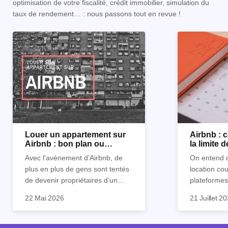
optimisation de votre fiscalité, crédit immobilier, simulation du
taux de rendement… : nous passons tout en revue !
Louer un appartement sur
Airbnb :
Airbnb : bon plan ou
la limite 
mauvaise idée
Avec l'avènement d’Airbnb, de
On entend d
plus en plus de gens sont tentés
location co
de devenir propriétaires d’un
plateformes
appartement pour le louer par la
devenue mi
22 Mai 2026
21 Juillet 2
suite. On compte environ 25 000
impossible.
Je vais don
à 30 000 logements à Paris qui
nous aimons
article les 
sont des meublés touristiques à
idées reçues
entendu) po