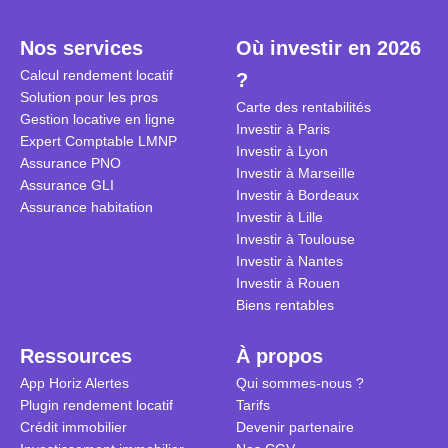
plein temps. Louer en airbnb,
plus de 120
est-ce rentable ? Quels sont les
encore ne p
Nos services
Où investir en 2026
frais à prévoir ? Les différentes
d’autres ré
Calcul rendement locatif
?
conditions à remplir ?
Investisseu
Solution pour les pros
maximiser 
Carte des rentabilités
Gestion locative en ligne
Airbnb tout
Investir à Paris
Expert Comptable LMNP
règles du je
Investir à Lyon
Assurance PNO
Investir à Marseille
Assurance GLI
Investir à Bordeaux
Assurance habitation
Investir à Lille
Investir à Toulouse
Investir à Nantes
Investir à Rouen
Biens rentables
Ressources
À propos
App Horiz Alertes
Qui sommes-nous ?
Plugin rendement locatif
Tarifs
Crédit immobilier
Devenir partenaire