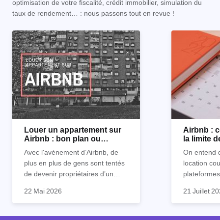
optimisation de votre fiscalité, crédit immobilier, simulation du
taux de rendement… : nous passons tout en revue !
Louer un appartement sur
Airbnb :
Airbnb : bon plan ou
la limite 
mauvaise idée
Avec l'avènement d’Airbnb, de
On entend d
plus en plus de gens sont tentés
location co
de devenir propriétaires d’un
plateformes
appartement pour le louer par la
devenue mi
22 Mai 2026
21 Juillet 2
suite. On compte environ 25 000
impossible.
Je vais don
à 30 000 logements à Paris qui
nous aimons
article les 
sont des meublés touristiques à
idées reçues
entendu) po