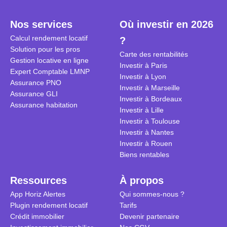
plein temps. Louer en airbnb,
plus de 120
est-ce rentable ? Quels sont les
encore ne p
Nos services
Où investir en 2026
frais à prévoir ? Les différentes
d’autres ré
Calcul rendement locatif
?
conditions à remplir ?
Investisseu
Solution pour les pros
maximiser 
Carte des rentabilités
Gestion locative en ligne
Airbnb tout
Investir à Paris
Expert Comptable LMNP
règles du je
Investir à Lyon
Assurance PNO
Investir à Marseille
Assurance GLI
Investir à Bordeaux
Assurance habitation
Investir à Lille
Investir à Toulouse
Investir à Nantes
Investir à Rouen
Biens rentables
Ressources
À propos
App Horiz Alertes
Qui sommes-nous ?
Plugin rendement locatif
Tarifs
Crédit immobilier
Devenir partenaire