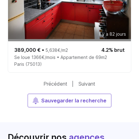
Il y a 82 jours
389,000 €
•
4.2% brut
5,638€/m2
Se loue 1366€/mois • Appartement de 69m2
Paris (75013)
Précédent
|
Suivant
Sauvegarder la recherche
Découvrir nos
agences