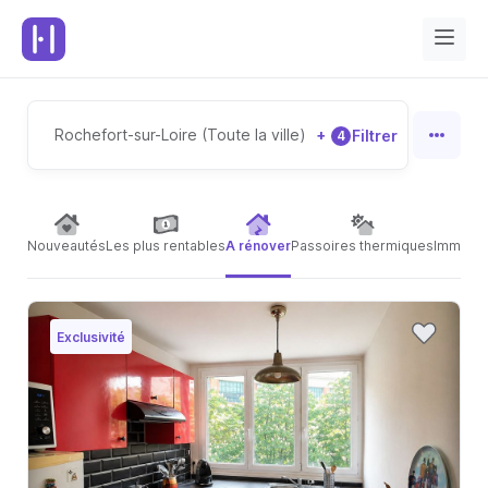
Rochefort-sur-Loire (Toute la ville)
+
Filtrer
4
Nouveautés
Les plus rentables
A rénover
Passoires thermiques
Immeubl
Exclusivité