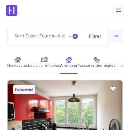
Saint-Dizier (Toute la ville)
+
Filtrer
4
Nouveautés
Les plus rentables
A rénover
Passoires thermiques
Immeubl
Exclusivité