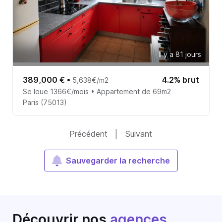
Il y a 81 jours
389,000 €
•
4.2% brut
5,638€/m2
Se loue 1366€/mois • Appartement de 69m2
Paris (75013)
Précédent
|
Suivant
Sauvegarder la recherche
Découvrir nos
agences