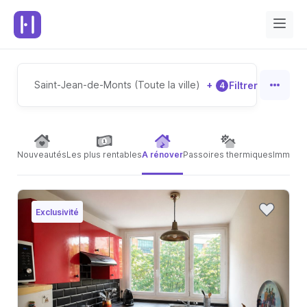
Saint-Jean-de-Monts (Toute la ville)
+
Filtrer
4
Nouveautés
Les plus rentables
A rénover
Passoires thermiques
Immeubl
Exclusivité