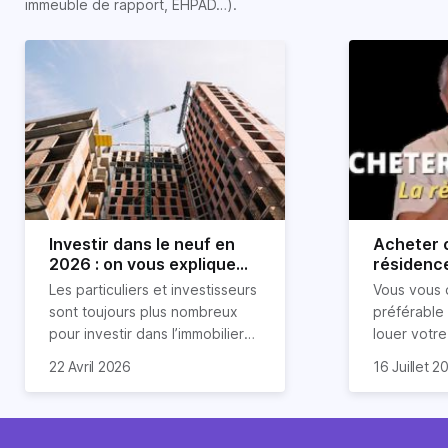
immeuble de rapport, EHPAD…).
Investir dans le neuf en
Acheter o
2026 : on vous explique
résidence
tout !
règle sim
Les particuliers et investisseurs
Vous vous 
révélée
sont toujours plus nombreux
préférable
pour investir dans l’immobilier
louer votr
neuf. En effet, il existe de
principale ?
Souvent, o
22 Avril 2026
16 Juillet 2
nombreux avantages à choisir
expert en 
affirmation
ce type de bien. Nous vous
une décisi
comme "loue
expliquons tout dans cet
règle simpl
l'argent par
article.
peut vous 
faut invest