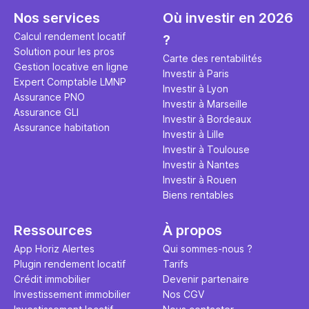
seulement 
principale 
Nos services
Où investir en 2026
éviter des
avenir". Ce
Calcul rendement locatif
?
Cette vidé
est bien p
Solution pour les pros
ce secret 
études et s
Carte des rentabilités
Gestion locative en ligne
transforme
financière
Investir à Paris
Expert Comptable LMNP
traditionne
mener à de
Investir à Lyon
Assurance PNO
question.
sans jamais
Investir à Marseille
Assurance GLI
points de 
Investir à Bordeaux
Assurance habitation
propose un
Investir à Lille
et accessib
Investir à Toulouse
Investir à Nantes
Investir à Rouen
Biens rentables
Ressources
À propos
App Horiz Alertes
Qui sommes-nous ?
Plugin rendement locatif
Tarifs
Crédit immobilier
Devenir partenaire
Investissement immobilier
Nos CGV