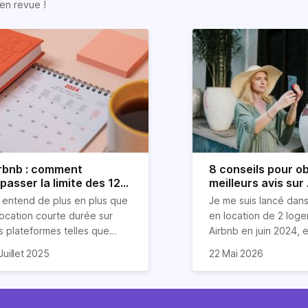
en revue !
rbnb : comment
8 conseils pour ob
passer la limite des 120
meilleurs avis sur
urs ?
 entend de plus en plus que
Je me suis lancé dans
location courte durée sur
en location de 2 log
s plateformes telles que
Airbnb en juin 2024, et
rbnb est devenue mission
compris que la clé po
Dans cet article, je v
Juillet 2025
22 Mai 2026
asi impossible. Mais chez
 vais donc explorer dans cet
d'excellents avis rés
partage mes meilleurs
riz, nous aimons tordre le
icle les stratégies (légales
un savant cocktail de
pour garantir des éva
u aux idées reçues sur
en entendu) pour louer sur
exceptionnels, une
étoiles de la part de 
mmobilier.
bnb plus de 120 jours par an
communication fluide
invités. Ces astuces 