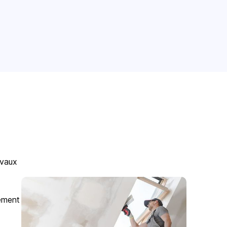
avaux
gement