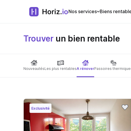
Nos services
Biens rentabl
Trouver
un bien rentable
Nouveautés
Les plus rentables
A rénover
Passoires thermique
Exclusivité