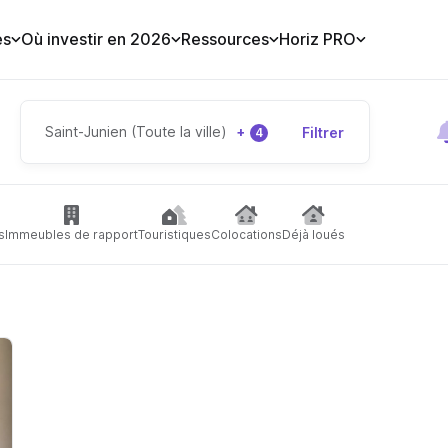
es
Où investir en 2026
Ressources
Horiz PRO
Saint-Junien (Toute la ville)
+
Filtrer
4
s
Immeubles de rapport
Touristiques
Colocations
Déjà loués