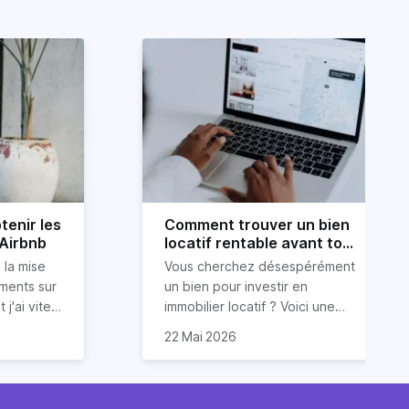
tenir les
Comment trouver un bien
 Airbnb
locatif rentable avant tout
le monde ?
 la mise
Vous cherchez désespérément
ements sur
un bien pour investir en
 j'ai vite
immobilier locatif ? Voici une
ur obtenir
ous
astuce (méconnue) pour
22 Mai 2026
ide dans
 conseils
trouver un bien
 services
luations 5
locatif rentable et avant tout le
vos
monde. Et cerise sur le gâteau :
 et des
sont issues
sans dépenser trop d’énergie