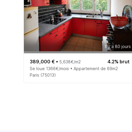
Il y a 80 jours
389,000 €
•
4.2% brut
5,638€/m2
Se loue 1366€/mois • Appartement de 69m2
Paris (75013)