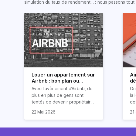
simulation du taux de rendement… : nous passons tout 
Louer un appartement sur
Ai
Airbnb : bon plan ou
dé
mauvaise idée
jo
Avec l'avènement d’Airbnb, de
On
plus en plus de gens sont
la 
tentés de devenir propriétaires
de
d’un appartement pour le louer
Ai
22 Mai 2026
21 
par la suite. On compte environ
qu
Je
25 000 à 30 000 logements à
Ho
art
Paris qui sont des meublés
co
bi
touristiques à plein temps.
l’i
Air