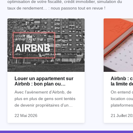
optimisation de votre fiscalité, crédit immobilier, simulation du
taux de rendement… : nous passons tout en revue !
Louer un appartement sur
Airbnb :
Airbnb : bon plan ou
la limite 
mauvaise idée
Avec l'avènement d’Airbnb, de
On entend d
plus en plus de gens sont tentés
location co
de devenir propriétaires d’un
plateformes
appartement pour le louer par la
devenue mi
22 Mai 2026
21 Juillet 2
suite. On compte environ 25 000
impossible.
Je vais don
à 30 000 logements à Paris qui
nous aimons
article les 
sont des meublés touristiques à
idées reçues
entendu) po