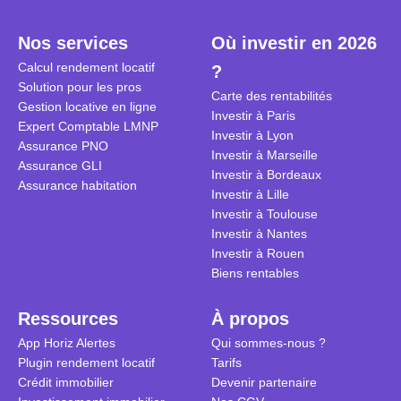
plein temps. Louer en airbnb,
plus de 120
est-ce rentable ? Quels sont les
encore ne p
Nos services
Où investir en 2026
frais à prévoir ? Les différentes
d’autres ré
Calcul rendement locatif
?
conditions à remplir ?
Investisseu
Solution pour les pros
maximiser 
Carte des rentabilités
Gestion locative en ligne
Airbnb tout
Investir à Paris
Expert Comptable LMNP
règles du je
Investir à Lyon
Assurance PNO
Investir à Marseille
Assurance GLI
Investir à Bordeaux
Assurance habitation
Investir à Lille
Investir à Toulouse
Investir à Nantes
Investir à Rouen
Biens rentables
Ressources
À propos
App Horiz Alertes
Qui sommes-nous ?
Plugin rendement locatif
Tarifs
Crédit immobilier
Devenir partenaire