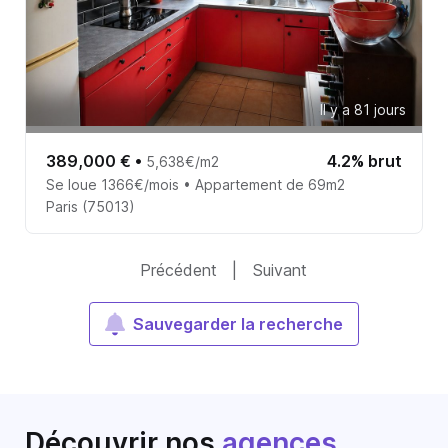
Il y a 81 jours
389,000 €
•
4.2% brut
5,638€/m2
Se loue 1366€/mois • Appartement de 69m2
Paris (75013)
Précédent
|
Suivant
Sauvegarder la recherche
Découvrir nos
agences