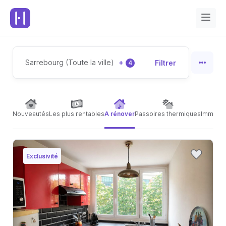
Sarrebourg (Toute la ville)
+
Filtrer
4
Nouveautés
Les plus rentables
A rénover
Passoires thermiques
Immeubl
Exclusivité