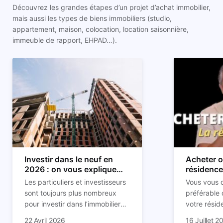
Découvrez les grandes étapes d’un projet d’achat immobilier,
mais aussi les types de biens immobiliers (studio,
appartement, maison, colocation, location saisonnière,
immeuble de rapport, EHPAD…).
Investir dans le neuf en
Acheter o
2026 : on vous explique
résidence 
tout !
règle sim
Les particuliers et investisseurs
Vous vous d
sont toujours plus nombreux
préférable 
pour investir dans l’immobilier
votre résid
neuf. En effet, il existe de
Inutile d'êt
Souvent, o
22 Avril 2026
16 Juillet 2