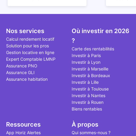
nombreux avantages à choisir
finance po
affirmation
ce type de bien. Nous vous
décision éc
comme "loue
expliquons tout dans cet article.
simple, la 
l'argent par
vous aider 
faut invest
seulement 
principale 
Nos services
Où investir en 2026
éviter des 
avenir". Ce
Calcul rendement locatif
?
Cette vidéo
est bien pl
Solution pour les pros
secret méc
études et s
Carte des rentabilités
Gestion locative en ligne
l'approche 
financière
Investir à Paris
Expert Comptable LMNP
cette quest
mener à des
Investir à Lyon
Assurance PNO
sans jamais
Investir à Marseille
Assurance GLI
points de v
Investir à Bordeaux
Assurance habitation
propose un
Investir à Lille
accessible 
Investir à Toulouse
Investir à Nantes
Investir à Rouen
Biens rentables
Ressources
À propos
App Horiz Alertes
Qui sommes-nous ?