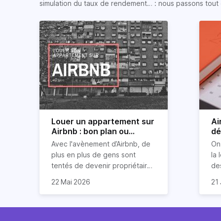
simulation du taux de rendement… : nous passons tout 
Louer un appartement sur
Ai
Airbnb : bon plan ou
dé
mauvaise idée
jo
Avec l'avènement d’Airbnb, de
On
plus en plus de gens sont
la 
tentés de devenir propriétaires
de
d’un appartement pour le louer
Ai
22 Mai 2026
21 
par la suite. On compte environ
qu
Je
25 000 à 30 000 logements à
Ho
art
Paris qui sont des meublés
co
bi
touristiques à plein temps.
l’i
Air