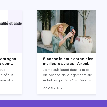
avantages
8 conseils pour obtenir les
es comme
meilleurs avis sur Airbnb
eurs
aux
Je me suis lancé dans la mise
on séduit
en location de 2 logements sur
bien plus
Airbnb en juin 2024, et j'ai vite
 personnes
omprendre
compris que la clé pour obtenir
Dans cet article, je vous
22 Mai 2026
nnelle,
le cadre
d'excellents avis réside dans
partage mes meilleurs conseils
les,
applicable
un savant cocktail de services
pour garantir des évaluations 5
tisseur,
s limites
exceptionnels, une
étoiles de la part de vos
gies
se de
communication fluide et des
invités. Ces astuces sont issues