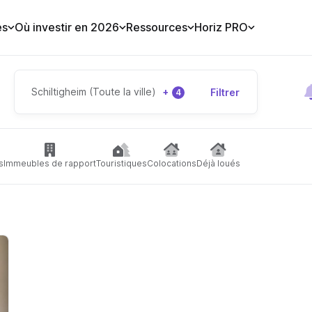
es
Où investir en 2026
Ressources
Horiz PRO
Schiltigheim (Toute la ville)
+
Filtrer
4
s
Immeubles de rapport
Touristiques
Colocations
Déjà loués