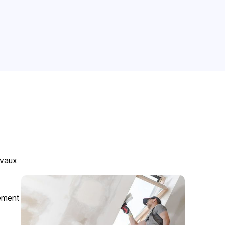
avaux
gement