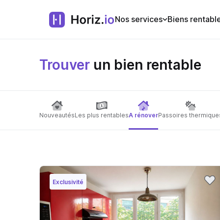
Nos services
Biens rentabl
Trouver
un bien rentable
Nouveautés
Les plus rentables
A rénover
Passoires thermique
Exclusivité