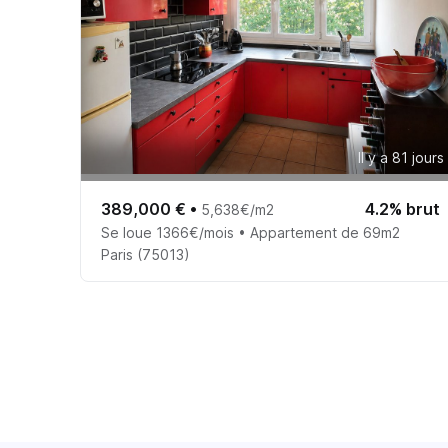
Il y a 81 jours
389,000 €
•
4.2% brut
5,638€/m2
Se loue 1366€/mois • Appartement de 69m2
Paris (75013)