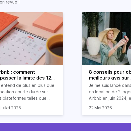
en revue !
rbnb : comment
8 conseils pour ob
passer la limite des 120
meilleurs avis sur
urs ?
 entend de plus en plus que
Je me suis lancé dans
location courte durée sur
en location de 2 log
s plateformes telles que
Airbnb en juin 2024, et
rbnb est devenue mission
compris que la clé po
Dans cet article, je v
Juillet 2025
22 Mai 2026
asi impossible. Mais chez
 vais donc explorer dans cet
d'excellents avis rés
partage mes meilleurs
riz, nous aimons tordre le
icle les stratégies (légales
un savant cocktail de
pour garantir des éva
u aux idées reçues sur
en entendu) pour louer sur
exceptionnels, une
étoiles de la part de 
mmobilier.
bnb plus de 120 jours par an
communication fluide
invités. Ces astuces 