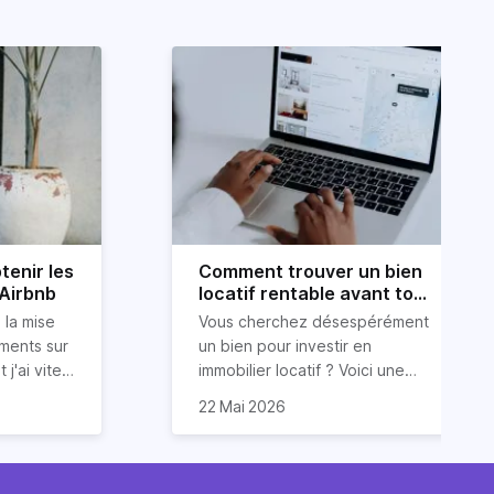
tenir les
Comment trouver un bien
 Airbnb
locatif rentable avant tout
le monde ?
 la mise
Vous cherchez désespérément
ements sur
un bien pour investir en
 j'ai vite
immobilier locatif ? Voici une
ur obtenir
ous
astuce (méconnue) pour
22 Mai 2026
ide dans
 conseils
trouver un bien
 services
luations 5
locatif rentable et avant tout le
vos
monde. Et cerise sur le gâteau :
 et des
sont issues
sans dépenser trop d’énergie