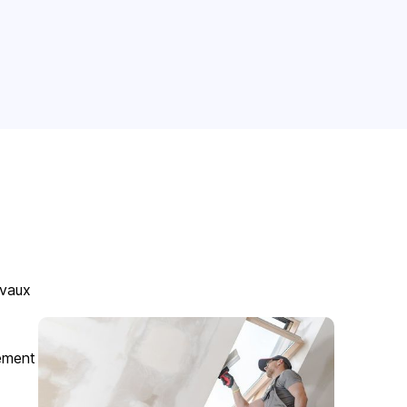
avaux
gement