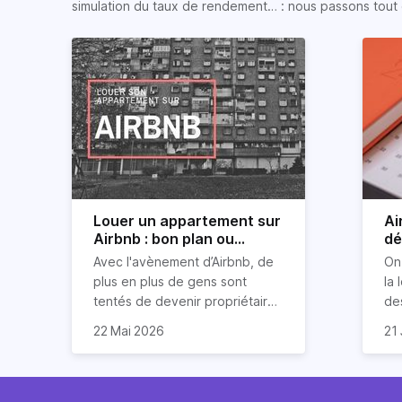
simulation du taux de rendement… : nous passons tout 
Louer un appartement sur
Ai
Airbnb : bon plan ou
dé
mauvaise idée
jo
Avec l'avènement d’Airbnb, de
On
plus en plus de gens sont
la 
tentés de devenir propriétaires
de
d’un appartement pour le louer
Ai
22 Mai 2026
21 
par la suite. On compte environ
qu
Je
25 000 à 30 000 logements à
Ho
art
Paris qui sont des meublés
co
bi
touristiques à plein temps.
l’i
Air