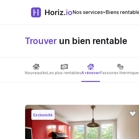
Nos services
Biens rentabl
Trouver
un bien rentable
Nouveautés
Les plus rentables
A rénover
Passoires thermique
Exclusivité