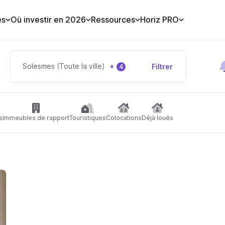
es
Où investir en 2026
Ressources
Horiz PRO
Solesmes (Toute la ville)
+
Filtrer
4
s
Immeubles de rapport
Touristiques
Colocations
Déjà loués