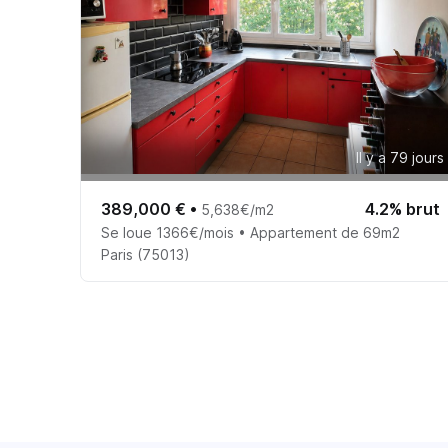
Il y a 79 jours
389,000 €
•
4.2% brut
5,638€/m2
Se loue 1366€/mois • Appartement de 69m2
Paris (75013)