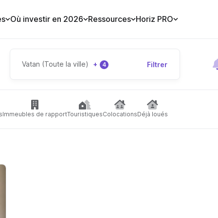
es
Où investir en 2026
Ressources
Horiz PRO
Vatan (Toute la ville)
+
Filtrer
4
s
Immeubles de rapport
Touristiques
Colocations
Déjà loués