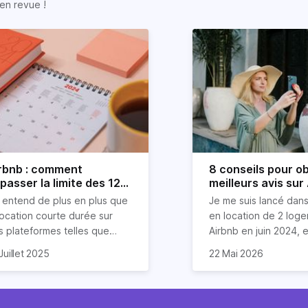
en revue !
rbnb : comment
8 conseils pour ob
passer la limite des 120
meilleurs avis sur
urs ?
 entend de plus en plus que
Je me suis lancé dans
location courte durée sur
en location de 2 log
s plateformes telles que
Airbnb en juin 2024, et
rbnb est devenue mission
compris que la clé po
Dans cet article, je v
Juillet 2025
22 Mai 2026
asi impossible. Mais chez
 vais donc explorer dans cet
d'excellents avis rés
partage mes meilleurs
riz, nous aimons tordre le
icle les stratégies (légales
un savant cocktail de
pour garantir des éva
u aux idées reçues sur
en entendu) pour louer sur
exceptionnels, une
étoiles de la part de 
mmobilier.
bnb plus de 120 jours par an
communication fluide
invités. Ces astuces 