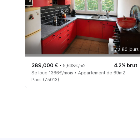
Il y a 80 jours
389,000 €
•
4.2% brut
5,638€/m2
Se loue 1366€/mois • Appartement de 69m2
Paris (75013)