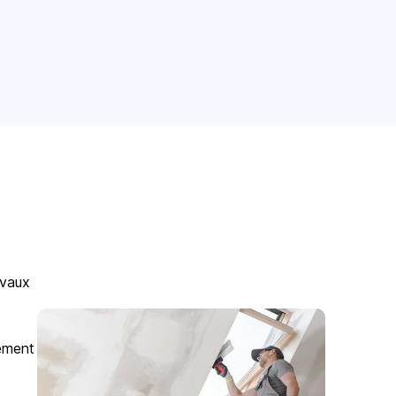
avaux
gement