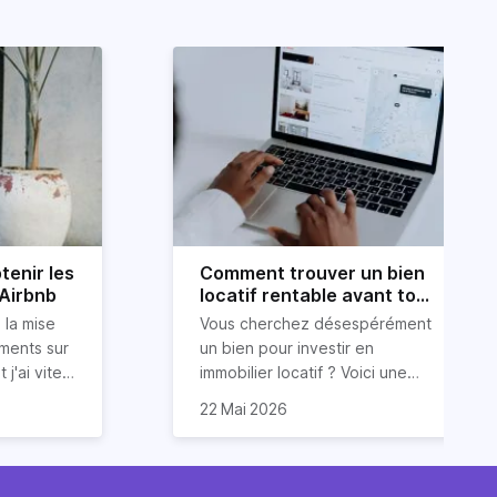
tenir les
Comment trouver un bien
 Airbnb
locatif rentable avant tout
le monde ?
 la mise
Vous cherchez désespérément
ements sur
un bien pour investir en
 j'ai vite
immobilier locatif ? Voici une
ur obtenir
ous
astuce (méconnue) pour
22 Mai 2026
ide dans
 conseils
trouver un bien
 services
luations 5
locatif rentable et avant tout le
vos
monde. Et cerise sur le gâteau :
 et des
sont issues
sans dépenser trop d’énergie