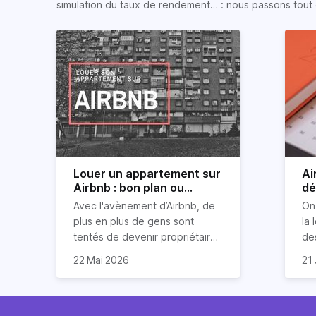
simulation du taux de rendement… : nous passons tout 
Louer un appartement sur
Ai
Airbnb : bon plan ou
dé
mauvaise idée
jo
Avec l'avènement d’Airbnb, de
On
plus en plus de gens sont
la 
tentés de devenir propriétaires
de
d’un appartement pour le louer
Ai
22 Mai 2026
21 
par la suite. On compte environ
qu
Je
25 000 à 30 000 logements à
Ho
art
Paris qui sont des meublés
co
bi
touristiques à plein temps.
l’i
Air