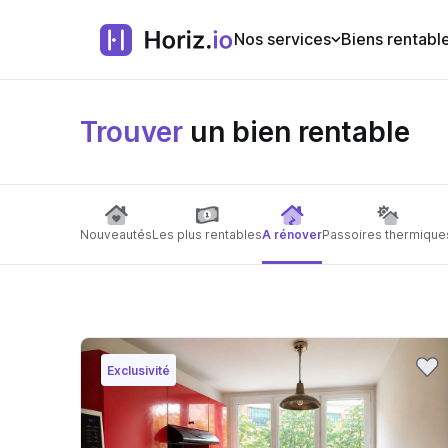
Nos services
Biens rentabl
Trouver
un bien rentable
Nouveautés
Les plus rentables
A rénover
Passoires thermique
Exclusivité