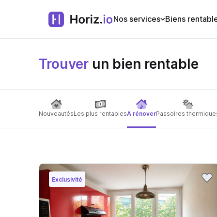
Nos services
Biens rentabl
Trouver
un bien rentable
Nouveautés
Les plus rentables
A rénover
Passoires thermique
Exclusivité