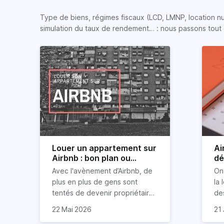
Type de biens, régimes fiscaux (LCD, LMNP, location nue, 
simulation du taux de rendement… : nous passons tout 
Louer un appartement sur
Ai
Airbnb : bon plan ou
dé
mauvaise idée
jo
Avec l'avènement d’Airbnb, de
On
plus en plus de gens sont
la 
tentés de devenir propriétaires
de
d’un appartement pour le louer
Ai
22 Mai 2026
21 
par la suite. On compte environ
qu
Je