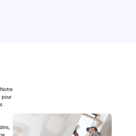
 Notre
l pour
es
dins,
une