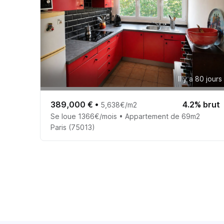
Il y a 80 jours
389,000 €
•
4.2% brut
5,638€/m2
Se loue 1366€/mois • Appartement de 69m2
Paris (75013)