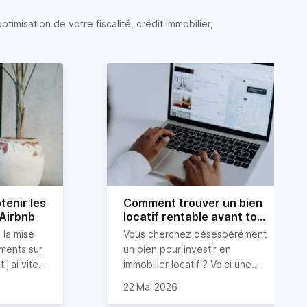
timisation de votre fiscalité, crédit immobilier,
tenir les
Comment trouver un bien
 Airbnb
locatif rentable avant tout
le monde ?
 la mise
Vous cherchez désespérément
ements sur
un bien pour investir en
 j'ai vite
immobilier locatif ? Voici une
ur obtenir
ous
astuce (méconnue) pour
22 Mai 2026
ide dans
 conseils
trouver un bien