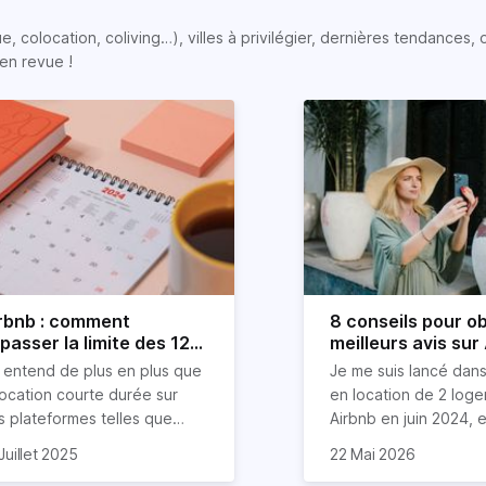
colocation, coliving…), villes à privilégier, dernières tendances, op
en revue !
rbnb : comment
8 conseils pour ob
passer la limite des 120
meilleurs avis sur
urs ?
 entend de plus en plus que
Je me suis lancé dans
location courte durée sur
en location de 2 log
s plateformes telles que
Airbnb en juin 2024, et
rbnb est devenue mission
compris que la clé po
Dans cet article, je v
Juillet 2025
22 Mai 2026
asi impossible. Mais chez
 vais donc explorer dans cet
d'excellents avis rés
partage mes meilleurs