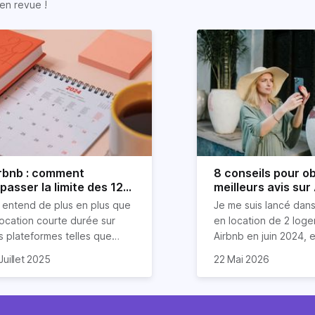
en revue !
rbnb : comment
8 conseils pour ob
passer la limite des 120
meilleurs avis sur
urs ?
 entend de plus en plus que
Je me suis lancé dans
location courte durée sur
en location de 2 log
s plateformes telles que
Airbnb en juin 2024, et
rbnb est devenue mission
compris que la clé po
Dans cet article, je v
Juillet 2025
22 Mai 2026
asi impossible. Mais chez
 vais donc explorer dans cet
d'excellents avis rés
partage mes meilleurs
riz, nous aimons tordre le
icle les stratégies (légales
un savant cocktail de
pour garantir des éva
u aux idées reçues sur
en entendu) pour louer sur
exceptionnels, une
étoiles de la part de 
mmobilier.
bnb plus de 120 jours par an
communication fluide
invités. Ces astuces 