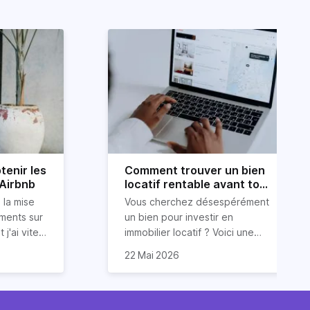
tenir les
Comment trouver un bien
 Airbnb
locatif rentable avant tout
le monde ?
 la mise
Vous cherchez désespérément
ements sur
un bien pour investir en
 j'ai vite
immobilier locatif ? Voici une
ur obtenir
ous
astuce (méconnue) pour
22 Mai 2026
ide dans
 conseils
trouver un bien
 services
luations 5
locatif rentable et avant tout le
vos
monde. Et cerise sur le gâteau :
 et des
sont issues
sans dépenser trop d’énergie