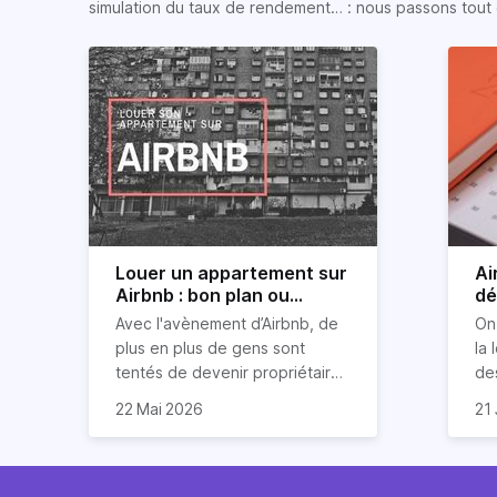
simulation du taux de rendement… : nous passons tout 
Louer un appartement sur
Ai
Airbnb : bon plan ou
dé
mauvaise idée
jo
Avec l'avènement d’Airbnb, de
On
plus en plus de gens sont
la 
tentés de devenir propriétaires
de
d’un appartement pour le louer
Ai
22 Mai 2026
21 
par la suite. On compte environ
qu
Je
25 000 à 30 000 logements à
Ho
art
Paris qui sont des meublés
co
bi
touristiques à plein temps.
l’i
Air