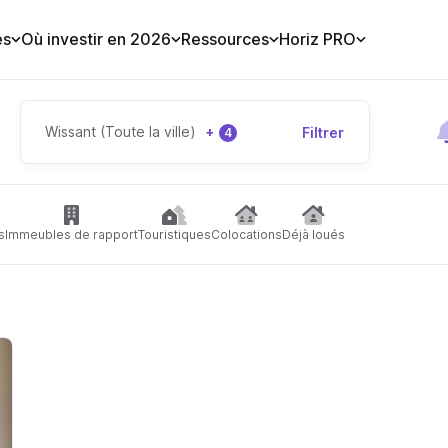
es
Où investir en 2026
Ressources
Horiz PRO
Wissant (Toute la ville)
+
Filtrer
4
s
Immeubles de rapport
Touristiques
Colocations
Déjà loués