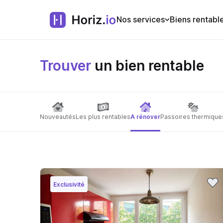
Nos services
Biens rentabl
Trouver
un bien rentable
Nouveautés
Les plus rentables
A rénover
Passoires thermique
Exclusivité