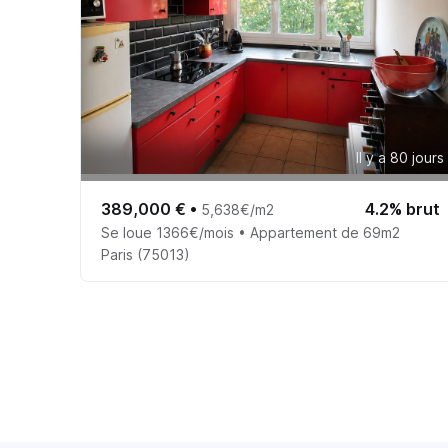
Il y a 80 jours
389,000 €
•
4.2% brut
5,638€/m2
Se loue 1366€/mois • Appartement de 69m2
Paris (75013)