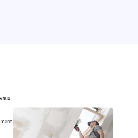
avaux
gement