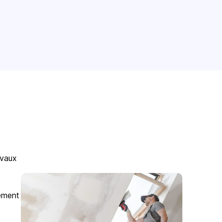
avaux
gement