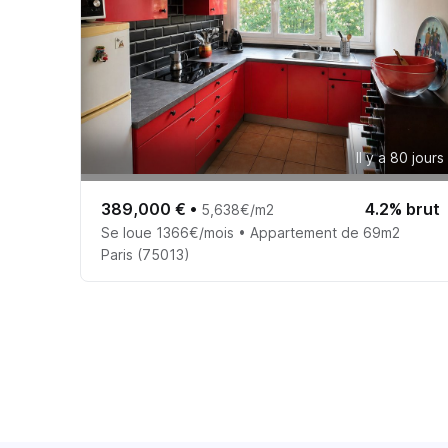
Il y a 80 jours
389,000 €
•
4.2% brut
5,638€/m2
Se loue 1366€/mois • Appartement de 69m2
Paris (75013)