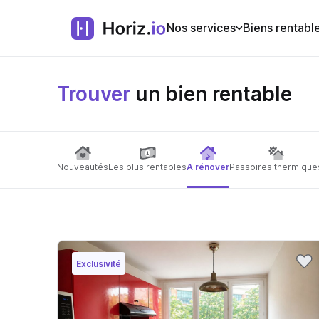
Nos services
Biens rentabl
Trouver
un bien rentable
Nouveautés
Les plus rentables
A rénover
Passoires thermique
Exclusivité