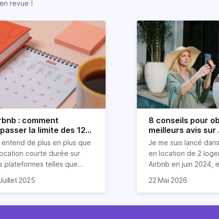
en revue !
rbnb : comment
8 conseils pour ob
passer la limite des 120
meilleurs avis sur
urs ?
 entend de plus en plus que
Je me suis lancé dans
location courte durée sur
en location de 2 log
s plateformes telles que
Airbnb en juin 2024, et
rbnb est devenue mission
compris que la clé po
Dans cet article, je v
Juillet 2025
22 Mai 2026
asi impossible. Mais chez
 vais donc explorer dans cet
d'excellents avis rés
partage mes meilleurs
riz, nous aimons tordre le
icle les stratégies (légales
un savant cocktail de
pour garantir des éva
u aux idées reçues sur
en entendu) pour louer sur
exceptionnels, une
étoiles de la part de 
mmobilier.
bnb plus de 120 jours par an
communication fluide
invités. Ces astuces 