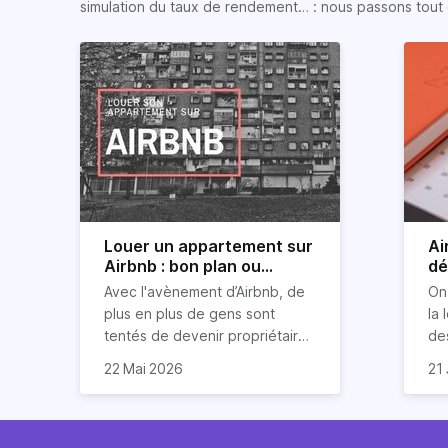
simulation du taux de rendement… : nous passons tout 
Louer un appartement sur
Ai
Airbnb : bon plan ou
dé
mauvaise idée
jo
Avec l'avènement d’Airbnb, de
On
plus en plus de gens sont
la 
tentés de devenir propriétaires
de
d’un appartement pour le louer
Ai
22 Mai 2026
21 
par la suite. On compte environ
qu
Je
25 000 à 30 000 logements à
Ho
art
Paris qui sont des meublés
co
bi
touristiques à plein temps.
l’i
Air