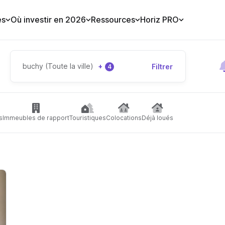
es
Où investir en 2026
Ressources
Horiz PRO
buchy (Toute la ville)
+
Filtrer
4
s
Immeubles de rapport
Touristiques
Colocations
Déjà loués