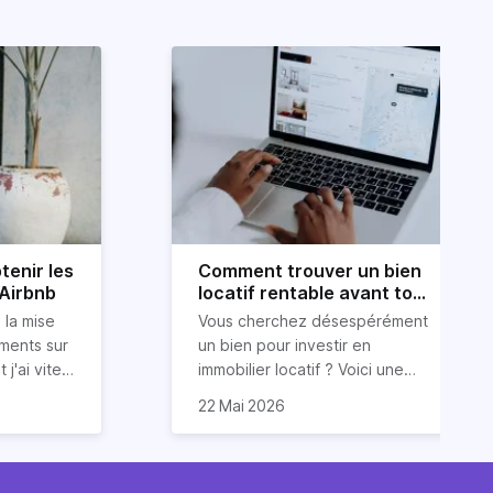
tenir les
Comment trouver un bien
 Airbnb
locatif rentable avant tout
le monde ?
 la mise
Vous cherchez désespérément
ements sur
un bien pour investir en
 j'ai vite
immobilier locatif ? Voici une
ur obtenir
ous
astuce (méconnue) pour
22 Mai 2026
ide dans
 conseils
trouver un bien
 services
luations 5
locatif rentable et avant tout le
vos
monde. Et cerise sur le gâteau :
 et des
sont issues
sans dépenser trop d’énergie