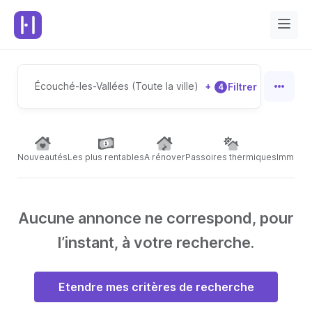
Écouché-les-Vallées (Toute la ville)
+
Filtrer
4
Nouveautés
Les plus rentables
A rénover
Passoires thermiques
Immeubl
Aucune annonce ne correspond, pour
l’instant, à votre recherche.
Etendre mes critères de recherche