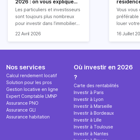
2026 : on vous explique
résidence
tout !
règle sim
Les particuliers et investisseurs
Vous vous 
révélée
sont toujours plus nombreux
préférable
pour investir dans l’immobilier
louer votr
neuf. En effet, il existe de
principale ?
Souvent, o
22 Avril 2026
16 Juillet 2
nombreux avantages à choisir
expert en 
affirmation
ce type de bien. Nous vous
une décisi
comme "loue
expliquons tout dans cet
règle simpl
l'argent par
article.
peut vous 
faut invest
seulement 
principale 
Nos services
Où investir en 2026
éviter des
avenir". Ce
Calcul rendement locatif
?
Cette vidé
est bien p
Solution pour les pros
ce secret 
études et s
Carte des rentabilités
Gestion locative en ligne
transforme
financière
Investir à Paris
Expert Comptable LMNP
traditionne
mener à de
Investir à Lyon
Assurance PNO
question.
sans jamais
Investir à Marseille
Assurance GLI
points de 
Investir à Bordeaux
Assurance habitation
propose un
Investir à Lille
et accessib
Investir à Toulouse
Investir à Nantes