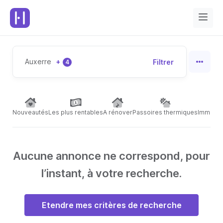
Auxerre
+
Filtrer
4
Nouveautés
Les plus rentables
A rénover
Passoires thermiques
Immeubl
Aucune annonce ne correspond, pour
l’instant, à votre recherche.
Etendre mes critères de recherche