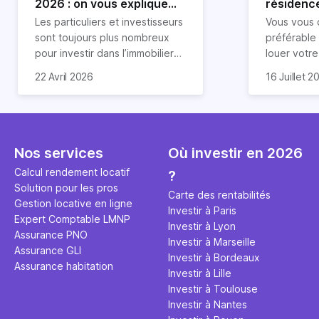
2026 : on vous explique
résidence
tout !
règle sim
Les particuliers et investisseurs
Vous vous 
révélée
sont toujours plus nombreux
préférable
pour investir dans l’immobilier
louer votr
neuf. En effet, il existe de
principale ?
Souvent, o
22 Avril 2026
16 Juillet 2
nombreux avantages à choisir
expert en 
affirmation
ce type de bien. Nous vous
une décisi
comme "loue
expliquons tout dans cet
règle simpl
l'argent par
article.
peut vous 
faut invest
seulement 
principale 
Nos services
Où investir en 2026
éviter des
avenir". Ce
Calcul rendement locatif
?
Cette vidé
est bien p
Solution pour les pros
ce secret 
études et s
Carte des rentabilités
Gestion locative en ligne
transforme
financière
Investir à Paris
Expert Comptable LMNP
traditionne
mener à de
Investir à Lyon
Assurance PNO
question.
sans jamais
Investir à Marseille
Assurance GLI
points de 
Investir à Bordeaux
Assurance habitation
propose un
Investir à Lille
et accessib
Investir à Toulouse
Investir à Nantes