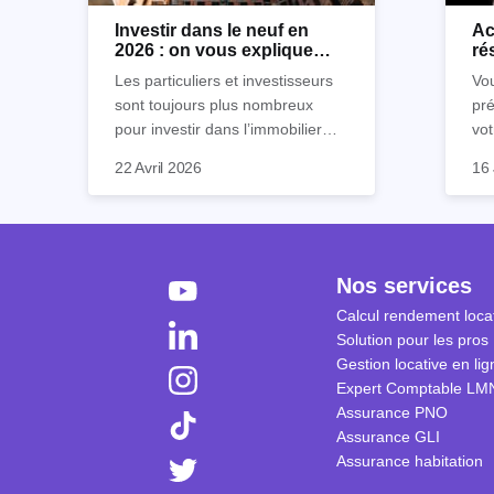
Investir dans le neuf en
Ac
2026 : on vous explique
ré
tout !
rè
Les particuliers et investisseurs
Vou
sont toujours plus nombreux
pré
pour investir dans l’immobilier
vot
neuf. En effet, il existe de
Inu
So
22 Avril 2026
16 
nombreux avantages à choisir ce
po
af
type de bien. Nous vous
écl
"lo
expliquons tout dans cet article.
la 
fen
à 
sa 
sec
séc
Nos services
coû
Cep
Calcul rendement locat
ré
plu
Solution pour les pros
tra
sim
Gestion locative en lig
tra
co
Expert Comptable LM
déb
Assurance PNO
réc
Assurance GLI
vu
Assurance habitation
app
tou