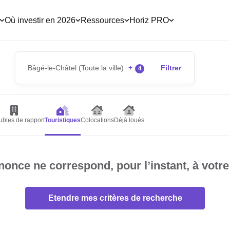
Où investir en 2026
Ressources
Horiz PRO
Bâgé-le-Châtel (Toute la ville)
+
Filtrer
4
bles de rapport
Touristiques
Colocations
Déjà loués
once ne correspond, pour l’instant, à votre
Etendre mes critères de recherche