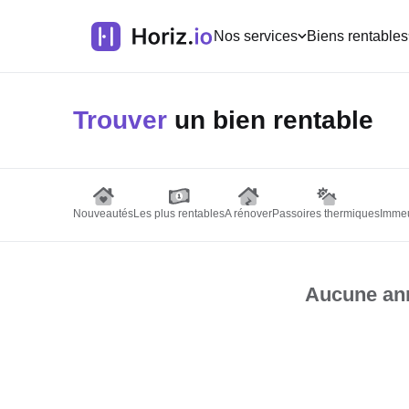
Nos services
Biens rentables
Trouver
un bien rentable
Nouveautés
Les plus rentables
A rénover
Passoires thermiques
Immeu
Aucune ann