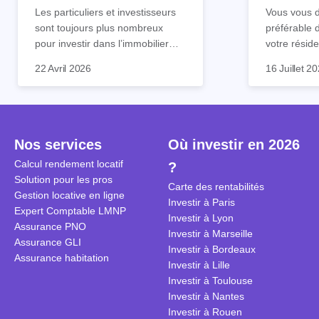
tout !
règle sim
Les particuliers et investisseurs
Vous vous d
sont toujours plus nombreux
préférable 
pour investir dans l’immobilier
votre réside
neuf. En effet, il existe de
Inutile d'êt
Souvent, o
22 Avril 2026
16 Juillet 2
nombreux avantages à choisir ce
pour prendr
affirmation
type de bien. Nous vous
éclairée. U
"louer, c'est
expliquons tout dans cet article.
la règle de
fenêtres" ou
à trancher 
sa résidenc
secondes et
sécuriser so
Nos services
Où investir en 2026
coûteuses. 
Cependant, l
Calcul rendement locatif
?
révèle ce s
plus nuancé
Solution pour les pros
transforme 
simulations
Carte des rentabilités
Gestion locative en ligne
traditionnel
complexes 
Investir à Paris
Expert Comptable LMNP
débats sans
Investir à Lyon
Assurance PNO
réconcilier 
Investir à Marseille
Assurance GLI
vue. Cette 
Investir à Bordeaux
Assurance habitation
approche si
Investir à Lille
tous.
Investir à Toulouse
Investir à Nantes
Investir à Rouen