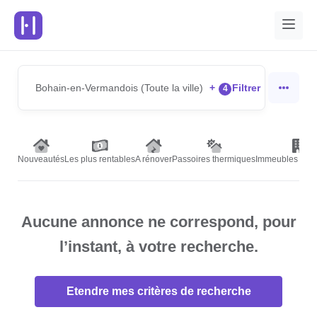
Bohain-en-Vermandois (Toute la ville)
+
Filtrer
4
Nouveautés
Les plus rentables
A rénover
Passoires thermiques
Immeubles de r
Aucune annonce ne correspond, pour
l’instant, à votre recherche.
Etendre mes critères de recherche