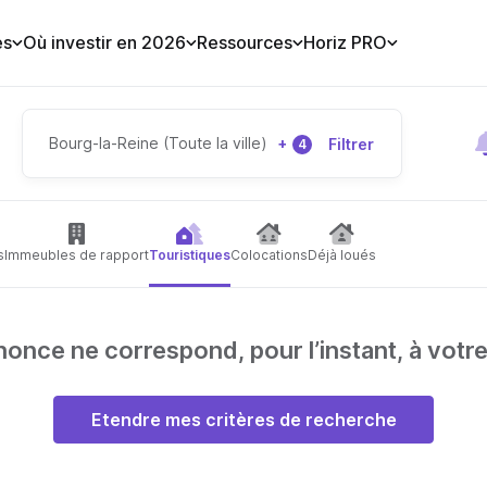
es
Où investir en 2026
Ressources
Horiz PRO
Bourg-la-Reine (Toute la ville)
+
Filtrer
4
s
Immeubles de rapport
Touristiques
Colocations
Déjà loués
nce ne correspond, pour l’instant, à votr
Etendre mes critères de recherche