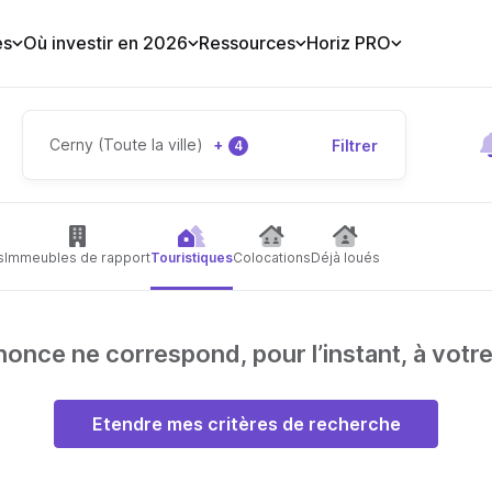
es
Où investir en 2026
Ressources
Horiz PRO
Cerny (Toute la ville)
+
Filtrer
4
s
Immeubles de rapport
Touristiques
Colocations
Déjà loués
nce ne correspond, pour l’instant, à votr
Etendre mes critères de recherche