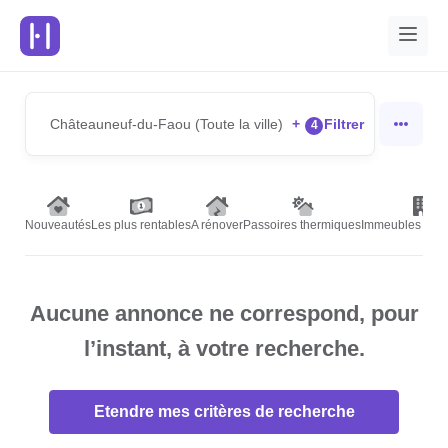
Châteauneuf-du-Faou (Toute la ville)
+
Filtrer
4
Nouveautés
Les plus rentables
A rénover
Passoires thermiques
Immeubles de r
Aucune annonce ne correspond, pour
l’instant, à votre recherche.
Etendre mes critères de recherche