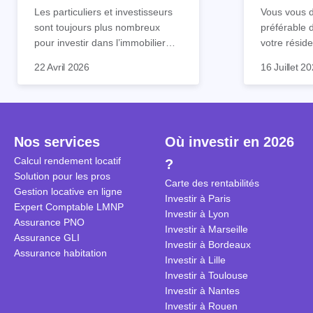
tout !
règle sim
Les particuliers et investisseurs
Vous vous d
sont toujours plus nombreux
préférable 
pour investir dans l’immobilier
votre réside
neuf. En effet, il existe de
Inutile d'êt
Souvent, o
22 Avril 2026
16 Juillet 2
nombreux avantages à choisir ce
pour prendr
affirmation
type de bien. Nous vous
éclairée. U
"louer, c'est
expliquons tout dans cet article.
la règle de
fenêtres" ou
à trancher 
sa résidenc
secondes et
sécuriser so
Nos services
Où investir en 2026
coûteuses. 
Cependant, l
Calcul rendement locatif
?
révèle ce s
plus nuancé
Solution pour les pros
transforme 
simulations
Carte des rentabilités
Gestion locative en ligne
traditionnel
complexes 
Investir à Paris
Expert Comptable LMNP
débats sans
Investir à Lyon
Assurance PNO
réconcilier 
Investir à Marseille
Assurance GLI
vue. Cette 
Investir à Bordeaux
Assurance habitation
approche si
Investir à Lille
tous.
Investir à Toulouse
Investir à Nantes
Investir à Rouen