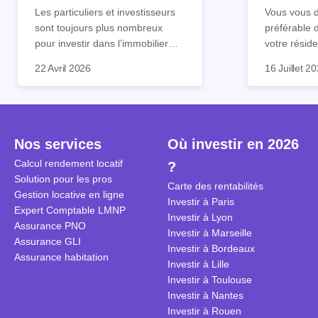
tout !
règle sim
Les particuliers et investisseurs
Vous vous d
sont toujours plus nombreux
préférable 
pour investir dans l’immobilier
votre réside
neuf. En effet, il existe de
Inutile d'êt
Souvent, o
22 Avril 2026
16 Juillet 2
nombreux avantages à choisir ce
pour prendr
affirmation
type de bien. Nous vous
éclairée. U
"louer, c'est
expliquons tout dans cet article.
la règle de
fenêtres" ou
à trancher 
sa résidenc
secondes et
sécuriser so
Nos services
Où investir en 2026
coûteuses. 
Cependant, l
Calcul rendement locatif
?
révèle ce s
plus nuancé
Solution pour les pros
transforme 
simulations
Carte des rentabilités
Gestion locative en ligne
traditionnel
complexes 
Investir à Paris
Expert Comptable LMNP
débats sans
Investir à Lyon
Assurance PNO
réconcilier 
Investir à Marseille
Assurance GLI
vue. Cette 
Investir à Bordeaux
Assurance habitation
approche si
Investir à Lille
tous.
Investir à Toulouse
Investir à Nantes
Investir à Rouen