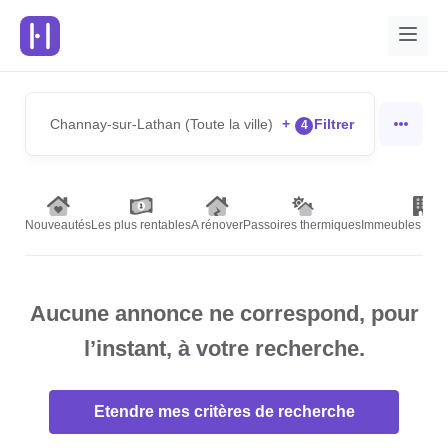
Channay-sur-Lathan (Toute la ville)
+
Filtrer
4
Nouveautés
Les plus rentables
A rénover
Passoires thermiques
Immeubles de r
Aucune annonce ne correspond, pour
l’instant, à votre recherche.
Etendre mes critères de recherche