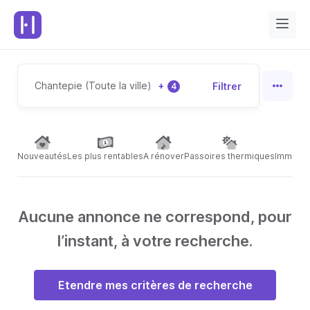
Chantepie (Toute la ville)
+
Filtrer
4
Nouveautés
Les plus rentables
A rénover
Passoires thermiques
Immeubl
Aucune annonce ne correspond, pour
l’instant, à votre recherche.
Etendre mes critères de recherche