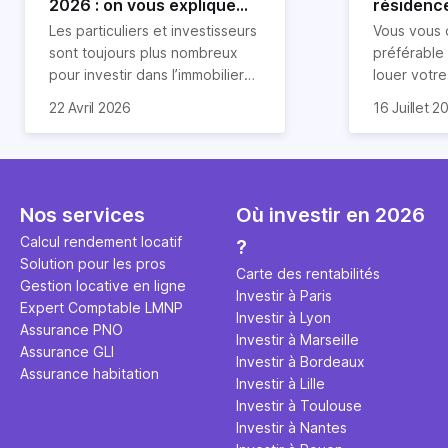
2026 : on vous explique
résidence
tout !
règle sim
Les particuliers et investisseurs
Vous vous 
révélée
sont toujours plus nombreux
préférable
pour investir dans l’immobilier
louer votr
neuf. En effet, il existe de
principale ?
Souvent, o
22 Avril 2026
16 Juillet 2
nombreux avantages à choisir
expert en 
affirmation
ce type de bien. Nous vous
une décisi
comme "loue
expliquons tout dans cet
règle simpl
l'argent par
article.
peut vous 
faut invest
seulement 
principale 
Nos services
Où investir en 2026
éviter des
avenir". Ce
Calcul rendement locatif
?
Cette vidé
est bien p
Solution pour les pros
ce secret 
études et s
Carte des rentabilités
Gestion locative en ligne
transforme
financière
Investir à Paris
Expert Comptable LMNP
traditionne
mener à de
Investir à Lyon
Assurance PNO
question.
sans jamais
Investir à Marseille
Assurance GLI
points de 
Investir à Bordeaux
Assurance habitation
propose un
Investir à Lille
et accessib
Investir à Toulouse
Investir à Nantes