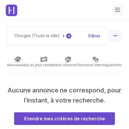
Chorges (Toute la ville)
+
Filtrer
4
Nouveautés
Les plus rentables
A rénover
Passoires thermiques
Immeubl
Aucune annonce ne correspond, pour
l’instant, à votre recherche.
Etendre mes critères de recherche