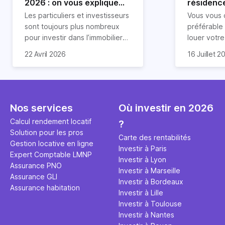
2026 : on vous explique
résidence
tout !
règle sim
Les particuliers et investisseurs
Vous vous 
révélée
sont toujours plus nombreux
préférable
pour investir dans l’immobilier
louer votr
neuf. En effet, il existe de
principale ?
Souvent, o
22 Avril 2026
16 Juillet 2
nombreux avantages à choisir
expert en 
affirmation
ce type de bien. Nous vous
une décisi
comme "loue
expliquons tout dans cet
règle simpl
l'argent par
article.
peut vous 
faut invest
seulement 
principale 
Nos services
Où investir en 2026
éviter des
avenir". Ce
Calcul rendement locatif
?
Cette vidé
est bien p
Solution pour les pros
ce secret 
études et s
Carte des rentabilités
Gestion locative en ligne
transforme
financière
Investir à Paris
Expert Comptable LMNP
traditionne
mener à de
Investir à Lyon
Assurance PNO
question.
sans jamais
Investir à Marseille
Assurance GLI
points de 
Investir à Bordeaux
Assurance habitation
propose un
Investir à Lille
et accessib
Investir à Toulouse
Investir à Nantes