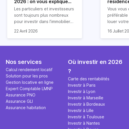
2026 : on vous explique
résidence
tout !
règle sim
Les particuliers et investisseurs
Vous vous 
révélée
sont toujours plus nombreux
préférable
pour investir dans l’immobilier
louer votr
neuf. En effet, il existe de
principale ?
Souvent, o
22 Avril 2026
16 Juillet 2
nombreux avantages à choisir
expert en 
affirmation
ce type de bien. Nous vous
une décisi
comme "loue
expliquons tout dans cet
règle simpl
l'argent par
article.
peut vous 
faut invest
seulement 
principale 
Nos services
Où investir en 2026
éviter des
avenir". Ce
Calcul rendement locatif
?
Cette vidé
est bien p
Solution pour les pros
ce secret 
études et s
Carte des rentabilités
Gestion locative en ligne
transforme
financière
Investir à Paris
Expert Comptable LMNP
traditionne
mener à de
Investir à Lyon
Assurance PNO
question.
sans jamais
Investir à Marseille
Assurance GLI
points de 
Investir à Bordeaux
Assurance habitation
propose un
Investir à Lille
et accessib
Investir à Toulouse
Investir à Nantes