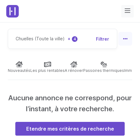
Chuelles (Toute la ville)
+
Filtrer
4
Nouveautés
Les plus rentables
A rénover
Passoires thermiques
Immeubl
Aucune annonce ne correspond, pour
l’instant, à votre recherche.
Etendre mes critères de recherche