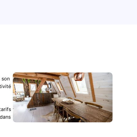
r son
ivité
arifs
 dans