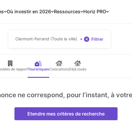
es
Où investir en 2026
Ressources
Horiz PRO
Clermont-Ferrand (Toute la ville)
+
Filtrer
4
ubles de rapport
Touristiques
Colocations
Déjà loués
nce ne correspond, pour l’instant, à votr
Etendre mes critères de recherche