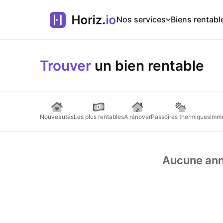
Nos services
Biens rentabl
Trouver
un bien rentable
Nouveautés
Les plus rentables
A rénover
Passoires thermiques
Imme
Aucune anno