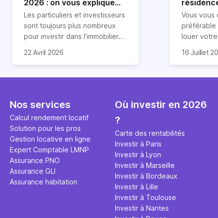
2026 : on vous explique
résidence
tout !
règle sim
Les particuliers et investisseurs
Vous vous 
révélée
sont toujours plus nombreux
préférable
pour investir dans l’immobilier
louer votr
neuf. En effet, il existe de
principale ?
Souvent, o
22 Avril 2026
16 Juillet 2
nombreux avantages à choisir
expert en 
affirmation
ce type de bien. Nous vous
une décisi
comme "loue
expliquons tout dans cet
règle simpl
l'argent par
article.
peut vous 
faut invest
seulement 
principale 
Nos services
Où investir en 2026
éviter des
avenir". Ce
Calcul rendement locatif
?
Cette vidé
est bien p
Solution pour les pros
ce secret 
études et s
Carte des rentabilités
Gestion locative en ligne
transforme
financière
Investir à Paris
Expert Comptable LMNP
traditionne
mener à de
Investir à Lyon
Assurance PNO
question.
sans jamais
Investir à Marseille
Assurance GLI
points de 
Investir à Bordeaux
Assurance habitation
propose un
Investir à Lille
et accessib
Investir à Toulouse
Investir à Nantes