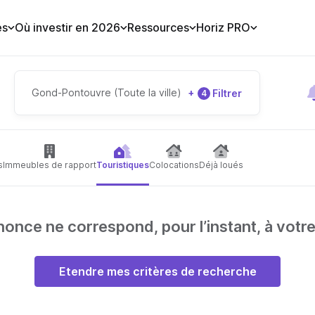
es
Où investir en 2026
Ressources
Horiz PRO
Gond-Pontouvre (Toute la ville)
+
Filtrer
4
s
Immeubles de rapport
Touristiques
Colocations
Déjà loués
nce ne correspond, pour l’instant, à votr
Etendre mes critères de recherche