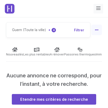
Guern (Toute la ville)
+
Filtrer
4
Nouveautés
Les plus rentables
A rénover
Passoires thermiques
Immeubl
Aucune annonce ne correspond, pour
l’instant, à votre recherche.
Etendre mes critères de recherche