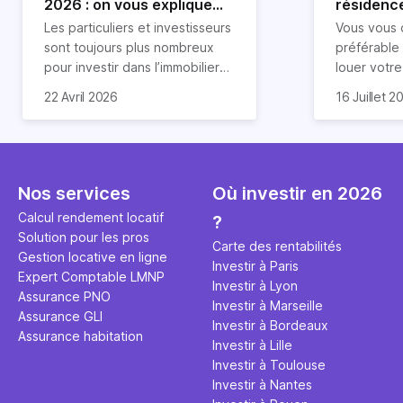
2026 : on vous explique
résidence
tout !
règle sim
Les particuliers et investisseurs
Vous vous 
révélée
sont toujours plus nombreux
préférable
pour investir dans l’immobilier
louer votr
neuf. En effet, il existe de
principale ?
Souvent, o
22 Avril 2026
16 Juillet 2
nombreux avantages à choisir
expert en 
affirmation
ce type de bien. Nous vous
une décisi
comme "loue
expliquons tout dans cet
règle simpl
l'argent par
article.
peut vous 
faut invest
seulement 
principale 
Nos services
Où investir en 2026
éviter des
avenir". Ce
Calcul rendement locatif
?
Cette vidé
est bien p
Solution pour les pros
ce secret 
études et s
Carte des rentabilités
Gestion locative en ligne
transforme
financière
Investir à Paris
Expert Comptable LMNP
traditionne
mener à de
Investir à Lyon
Assurance PNO
question.
sans jamais
Investir à Marseille
Assurance GLI
points de 
Investir à Bordeaux
Assurance habitation
propose un
Investir à Lille
et accessib
Investir à Toulouse
Investir à Nantes