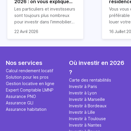
2026 : on vous explique
résidence
tout !
règle sim
Les particuliers et investisseurs
Vous vous 
révélée
sont toujours plus nombreux
préférable
pour investir dans l’immobilier
louer votr
neuf. En effet, il existe de
principale ?
Souvent, o
22 Avril 2026
16 Juillet 2
nombreux avantages à choisir
expert en 
affirmation
ce type de bien. Nous vous
une décisi
comme "loue
expliquons tout dans cet
règle simpl
l'argent par
article.
peut vous 
faut invest
seulement 
principale 
Nos services
Où investir en 2026
éviter des
avenir". Ce
Calcul rendement locatif
?
Cette vidé
est bien p
Solution pour les pros
ce secret 
études et s
Carte des rentabilités
Gestion locative en ligne
transforme
financière
Investir à Paris
Expert Comptable LMNP
traditionne
mener à de
Investir à Lyon
Assurance PNO
question.
sans jamais
Investir à Marseille
Assurance GLI
points de 
Investir à Bordeaux
Assurance habitation
propose un
Investir à Lille
et accessib
Investir à Toulouse
Investir à Nantes