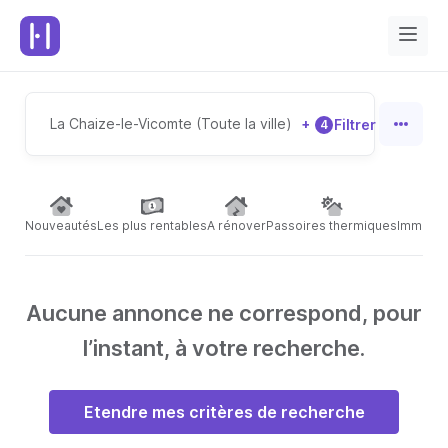
La Chaize-le-Vicomte (Toute la ville)
+
Filtrer
4
Nouveautés
Les plus rentables
A rénover
Passoires thermiques
Immeubl
Aucune annonce ne correspond, pour
l’instant, à votre recherche.
Etendre mes critères de recherche