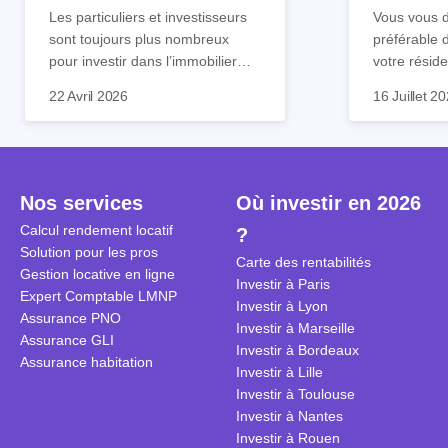
tout !
règle sim
Les particuliers et investisseurs
Vous vous d
sont toujours plus nombreux
préférable 
pour investir dans l’immobilier
votre réside
neuf. En effet, il existe de
Inutile d'êt
Souvent, o
22 Avril 2026
16 Juillet 2
nombreux avantages à choisir ce
pour prendr
affirmation
type de bien. Nous vous
éclairée. U
"louer, c'est
expliquons tout dans cet article.
la règle de
fenêtres" ou
à trancher 
sa résidenc
secondes et
sécuriser so
Nos services
Où investir en 2026
coûteuses. 
Cependant, l
Calcul rendement locatif
?
révèle ce s
plus nuancé
Solution pour les pros
transforme 
simulations
Carte des rentabilités
Gestion locative en ligne
traditionnel
complexes 
Investir à Paris
Expert Comptable LMNP
débats sans
Investir à Lyon
Assurance PNO
réconcilier 
Investir à Marseille
Assurance GLI
vue. Cette 
Investir à Bordeaux
Assurance habitation
approche si
Investir à Lille
tous.
Investir à Toulouse
Investir à Nantes
Investir à Rouen