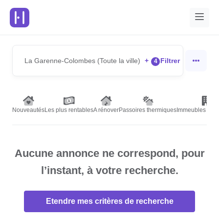
La Garenne-Colombes (Toute la ville)
+
Filtrer
4
Nouveautés
Les plus rentables
A rénover
Passoires thermiques
Immeubles de r
Aucune annonce ne correspond, pour
l’instant, à votre recherche.
Etendre mes critères de recherche