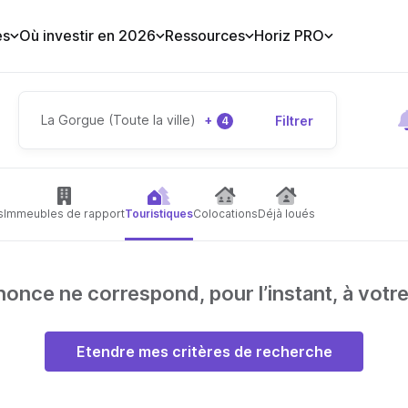
es
Où investir en 2026
Ressources
Horiz PRO
La Gorgue (Toute la ville)
+
Filtrer
4
s
Immeubles de rapport
Touristiques
Colocations
Déjà loués
nce ne correspond, pour l’instant, à votr
Etendre mes critères de recherche