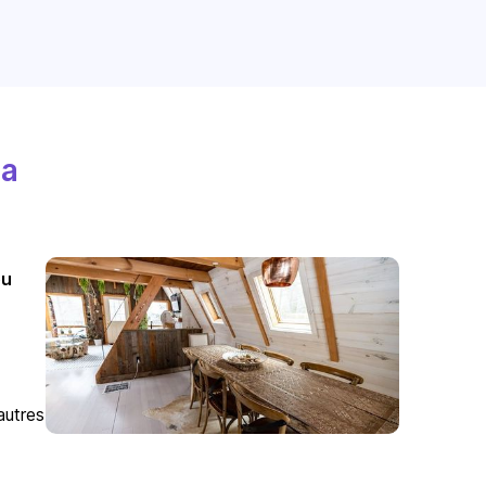
La
ou
autres