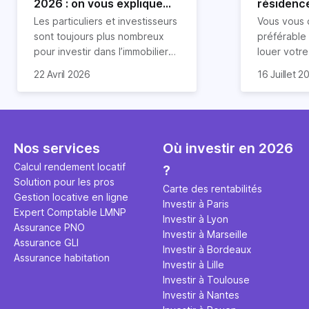
2026 : on vous explique
résidence
tout !
règle sim
Les particuliers et investisseurs
Vous vous 
révélée
sont toujours plus nombreux
préférable
pour investir dans l’immobilier
louer votr
neuf. En effet, il existe de
principale ?
Souvent, o
22 Avril 2026
16 Juillet 2
nombreux avantages à choisir
expert en 
affirmation
ce type de bien. Nous vous
une décisi
comme "loue
expliquons tout dans cet
règle simpl
l'argent par
article.
peut vous 
faut invest
seulement 
principale 
Nos services
Où investir en 2026
éviter des
avenir". Ce
Calcul rendement locatif
?
Cette vidé
est bien p
Solution pour les pros
ce secret 
études et s
Carte des rentabilités
Gestion locative en ligne
transforme
financière
Investir à Paris
Expert Comptable LMNP
traditionne
mener à de
Investir à Lyon
Assurance PNO
question.
sans jamais
Investir à Marseille
Assurance GLI
points de 
Investir à Bordeaux
Assurance habitation
propose un
Investir à Lille
et accessib
Investir à Toulouse
Investir à Nantes