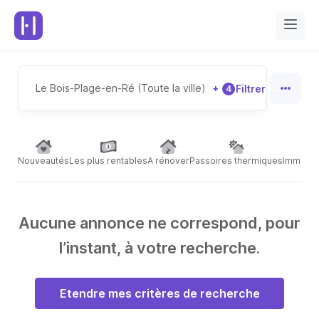
Le Bois-Plage-en-Ré (Toute la ville)
+
Filtrer
4
Nouveautés
Les plus rentables
A rénover
Passoires thermiques
Immeubl
Aucune annonce ne correspond, pour
l’instant, à votre recherche.
Etendre mes critères de recherche