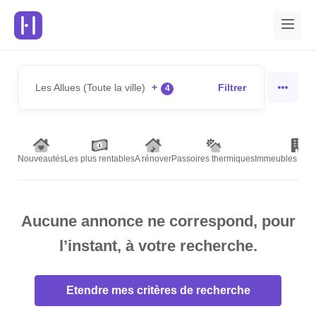
Les Allues (Toute la ville)
+
Filtrer
4
Nouveautés
Les plus rentables
A rénover
Passoires thermiques
Immeubles de r
Aucune annonce ne correspond, pour
l’instant, à votre recherche.
Etendre mes critères de recherche