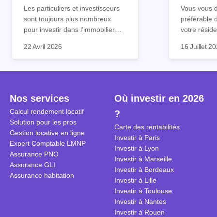
tout !
règle sim
Les particuliers et investisseurs
Vous vous d
sont toujours plus nombreux
préférable 
pour investir dans l’immobilier
votre réside
neuf. En effet, il existe de
Inutile d'êt
Souvent, o
22 Avril 2026
16 Juillet 2
nombreux avantages à choisir ce
pour prendr
affirmation
type de bien. Nous vous
éclairée. U
"louer, c'est
expliquons tout dans cet article.
la règle de
fenêtres" ou
à trancher 
sa résidenc
secondes et
sécuriser so
Nos services
Où investir en 2026
coûteuses. 
Cependant, l
Calcul rendement locatif
?
révèle ce s
plus nuancé
Solution pour les pros
transforme 
simulations
Carte des rentabilités
Gestion locative en ligne
traditionnel
complexes 
Investir à Paris
Expert Comptable LMNP
débats sans
Investir à Lyon
Assurance PNO
réconcilier 
Investir à Marseille
Assurance GLI
vue. Cette 
Investir à Bordeaux
Assurance habitation
approche si
Investir à Lille
tous.
Investir à Toulouse
Investir à Nantes
Investir à Rouen